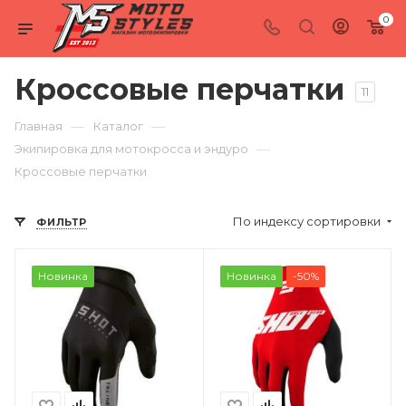
0
Кроссовые перчатки
11
—
—
Главная
Каталог
—
Экипировка для мотокросса и эндуро
Кроссовые перчатки
По индексу сортировки
ФИЛЬТР
Новинка
Новинка
-50%