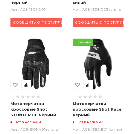
черный
синий
Арт.: A08-13D1-D01
Арт.: A08-13D1-D03 (снято)
СООБЩИТЬ О ПОСТУПЛЕНИИ
СООБЩИТЬ О ПОСТУПЛЕНИИ
Новинка
Мотоперчатки
Мотоперчатки
кроссовые Shot
кроссовые Shot Race
STUNTER CE черный
черный
Нет в наличии
Нет в наличии
Арт.: A0B-13G1-A01 (снято)
Арт.: A08-13B2-B01 (снято)