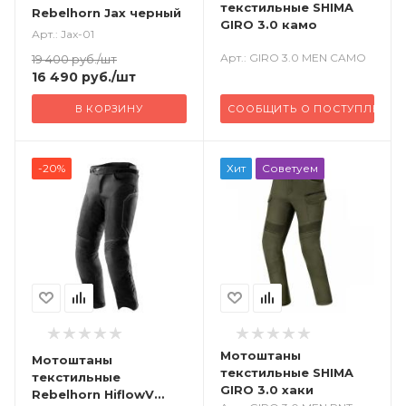
текстильные SHIMA
Rebelhorn Jax черный
GIRO 3.0 камо
Арт.: Jax-01
Арт.: GIRO 3.0 MEN CAMO
19 400
руб.
/шт
16 490
руб.
/шт
В КОРЗИНУ
СООБЩИТЬ О ПОСТУПЛЕНИИ
-20%
Хит
Советуем
Мотоштаны
Мотоштаны
текстильные SHIMA
текстильные
GIRO 3.0 хаки
Rebelhorn HiflowV