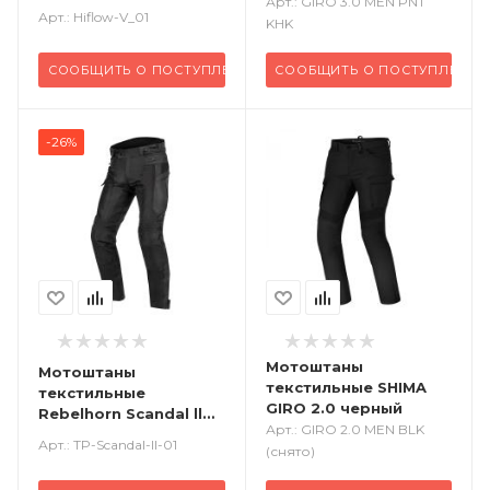
Арт.: GIRO 3.0 MEN PNT
черный
Арт.: Hiflow-V_01
KHK
СООБЩИТЬ О ПОСТУПЛЕНИИ
СООБЩИТЬ О ПОСТУПЛЕНИИ
-26%
Мотоштаны
Мотоштаны
текстильные SHIMA
текстильные
GIRO 2.0 черный
Rebelhorn Scandal ll
Арт.: GIRO 2.0 MEN BLK
черный
Арт.: TP-Scandal-ll-01
(снято)