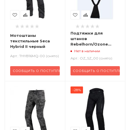
Подтяжки для
Мотоштаны
штанов
текстильные Seca
Rebelhorn/Ozone
Hybrid II черный
черный
Нет в наличии
Арт.: 7HYB16MQ-00 (снято)
Арт.: OZ_SZ_00 (снято)
СООБЩИТЬ О ПОСТУПЛЕНИИ
СООБЩИТЬ О ПОСТУПЛЕНИИ
-28%