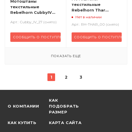
Мотоштаны
текстильные
текстильные
Rebelhorn Thar
Rebelhorn CubbyIV
черный
Нет в наличии
черный/серый/флуо/
Арт.: Cubby_IV_27 (снято)
желтый
Арт.: RH-THAR_00 (снято)
СООБЩИТЬ О ПОСТУПЛЕНИИ
СООБЩИТЬ О ПОСТУПЛЕНИИ
ПОКАЗАТЬ ЕЩЕ
1
2
3
КАК
О КОМПАНИИ
ПОДОБРАТЬ
РАЗМЕР
КАК КУПИТЬ
КАРТА САЙТА