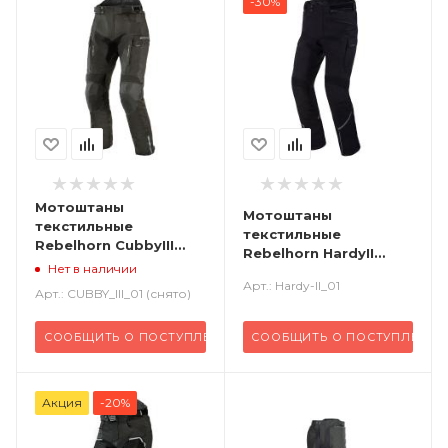
-30%
Мотоштаны
Мотоштаны
текстильные
текстильные
Rebelhorn CubbyIII
Rebelhorn HardyII
черный
Нет в наличии
черный
Арт.: Hardy-II_01
Арт.: CUBBY_III_01 (снято)
СООБЩИТЬ О ПОСТУПЛЕНИИ
СООБЩИТЬ О ПОСТУПЛЕНИИ
Акция
-20%