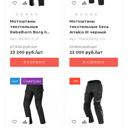
Мотоштаны
Мотоштаны
текстильные
текстильные Seca
Rebelhorn Borg II
Arrakis III черный
черный
Арт.: BORG-II_01
Арт.: 7ARR25MQ-00
27 300
руб.
/шт
25 900
руб.
/шт
23 200
руб.
/шт
22 000
руб.
/шт
В КОРЗИНУ
В КОРЗИНУ
Хит
Советуем
-15%