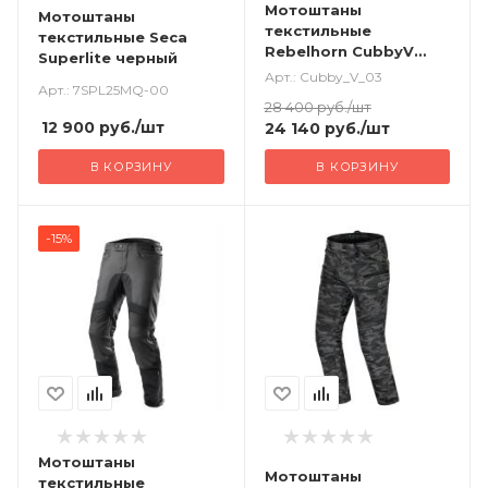
Мотоштаны
Мотоштаны
текстильные
текстильные Seca
Rebelhorn CubbyV
Superlite черный
черный/серый
Арт.: Cubby_V_03
Арт.: 7SPL25MQ-00
28 400
руб.
/шт
12 900
руб.
/шт
24 140
руб.
/шт
В КОРЗИНУ
В КОРЗИНУ
-15%
Мотоштаны
Мотоштаны
текстильные