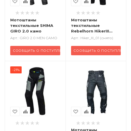
Мотоштаны
Мотоштаны
текстильные SHIMA
текстильные
GIRO 2.0 камо
Rebelhorn HikerIII
черный
Арт.: GIRO 2.0 MEN CAMO
Арт.: Hiker_III_01 (снято)
СООБЩИТЬ О ПОСТУПЛЕНИИ
СООБЩИТЬ О ПОСТУПЛЕНИИ
-21%
Мотоштаны