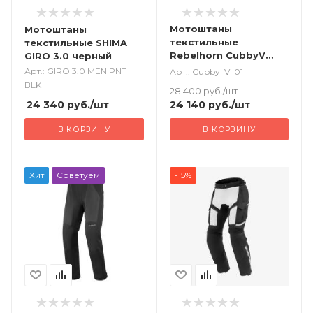
Мотоштаны
Мотоштаны
текстильные
текстильные SHIMA
Rebelhorn CubbyV
GIRO 3.0 черный
черный
Арт.: GIRO 3.0 MEN PNT
Арт.: Cubby_V_01
BLK
28 400
руб.
/шт
24 340
руб.
/шт
24 140
руб.
/шт
В КОРЗИНУ
В КОРЗИНУ
Хит
Советуем
-15%