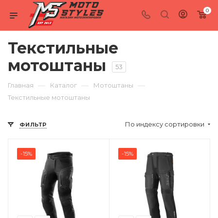
0
Текстильные
мотоштаны
53
—
—
—
Главная
Каталог
Мотоштаны
Текстильные мотоштаны
По индексу сортировки
ФИЛЬТР
-15%
-15%