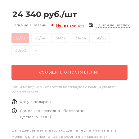
24 340
руб.
/шт
Наличие в Казани
Нашли дешевле?
Нет в наличии
32/32
32/34
34/32
34/34
36/32
38/32
-
СООБЩИТЬ О ПОСТУПЛЕНИИ
Наши менеджеры обязательно свяжутся с вами и уточнят
условия заказа
Хочу в подарок
Самовывоз сегодня - бесплатно
Доставка - 500 ₽
Цена действительна только для интернет-магазина и
может отличаться от цен в розничных магазинах