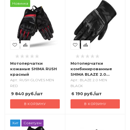
Новинка
Мотоперчатки
Мотоперчатки
кожаные SHIMA RUSH
комбинированные
красный
SHIMA BLAZE 2.0
черный
Арт.: RUSH GLOVES MEN
Арт.: BLAZE 2.0 MEN
RED
BLACK
9 840
руб.
/шт
6 190
руб.
/шт
В КОРЗИНУ
В КОРЗИНУ
Хит
Советуем