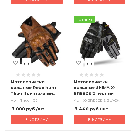
Новинка
Мотоперчатки
Мотоперчатки
кожаные Rebelhorn
кожаные SHIMA X-
Thug II винтажный
BREEZE 2 черный
коричневый
Арт.: ThugII_35
Арт.: X-BREEZE 2 BLACK
7 000
руб.
/шт
7 440
руб.
/шт
В КОРЗИНУ
В КОРЗИНУ