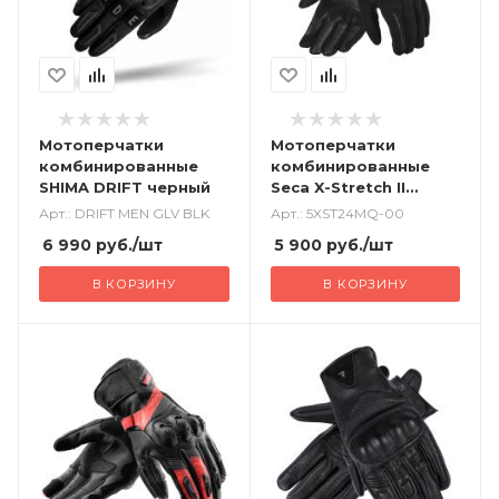
Мотоперчатки
Мотоперчатки
комбинированные
комбинированные
SHIMA DRIFT черный
Seca X-Stretch II
черный
Арт.: DRIFT MEN GLV BLK
Арт.: 5XST24MQ-00
6 990
руб.
/шт
5 900
руб.
/шт
В КОРЗИНУ
В КОРЗИНУ