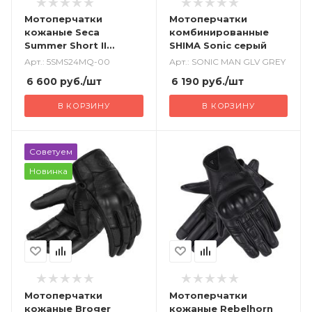
Мотоперчатки
Мотоперчатки
кожаные Seca
комбинированные
Summer Short II
SHIMA Sonic серый
черный
Арт.: 5SMS24MQ-00
Арт.: SONIC MAN GLV GREY
6 600
руб.
/шт
6 190
руб.
/шт
В КОРЗИНУ
В КОРЗИНУ
Советуем
Новинка
Мотоперчатки
Мотоперчатки
кожаные Broger
кожаные Rebelhorn