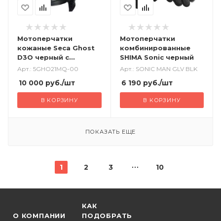
Мотоперчатки
Мотоперчатки
кожаные Seca Ghost
комбинированные
D3O черный с
SHIMA Sonic черный
перфорацией
Арт.: 5GHO21MQ-00
Арт.: SONIC MAN GLV BLK
10 000
руб.
/шт
6 190
руб.
/шт
В КОРЗИНУ
В КОРЗИНУ
ПОКАЗАТЬ ЕЩЕ
1
2
3
10
КАК
О КОМПАНИИ
ПОДОБРАТЬ