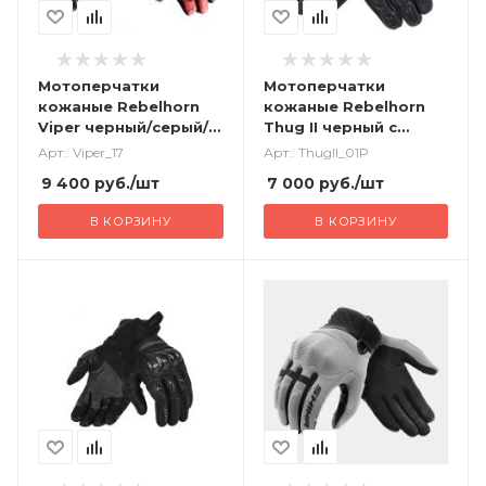
Мотоперчатки
Мотоперчатки
кожаные Rebelhorn
кожаные Rebelhorn
Viper черный/серый/
Thug II черный с
флуо/красный
перфорацией
Арт.: Viper_17
Арт.: ThugII_01P
9 400
руб.
/шт
7 000
руб.
/шт
В КОРЗИНУ
В КОРЗИНУ