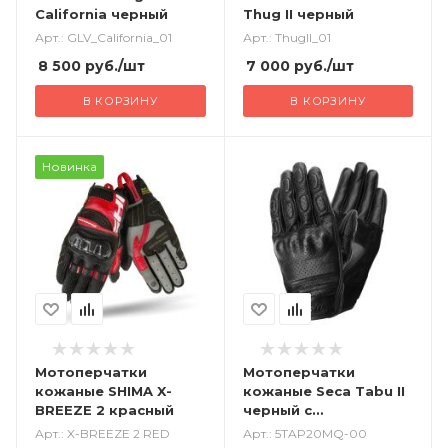
California черный
Thug II черный
Арт.: GLV_California_01
Арт.: ThugII_01
8 500
руб.
/шт
7 000
руб.
/шт
В КОРЗИНУ
В КОРЗИНУ
Новинка
Мотоперчатки
Мотоперчатки
кожаные SHIMA X-
кожаные Seca Tabu II
BREEZE 2 красный
черный с
перфорацией
Арт.: X-BREEZE 2 RED
Арт.: 5TAP20MQ-00