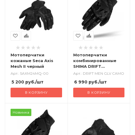
Мотоперчатки
Мотоперчатки
кожаные Seca Axis
комбинированные
Mesh II черный
SHIMA DRIFT
камуфляж
Арт.: 5AXM24MQ-00
Арт.: DRIFT MEN GLV CAMO
5 200
руб.
/шт
6 990
руб.
/шт
В КОРЗИНУ
В КОРЗИНУ
Новинка