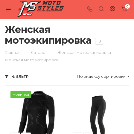
0
Женская
мотоэкипировка
18
—
—
—
Главная
Каталог
Женская мотоэкипировка
Женская мотоэкипировка
По индексу сортировки
ФИЛЬТР
Новинка