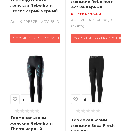
женские Rebelhorn
женская Rebelhorn
Active черный
Freeze серый черный
Нет в наличии
Арт.: PNT ACTIVE 00_D
Арт.: K-FREEZE-LADY_68_D
(снято)
СООБЩИТЬ О ПОСТУПЛЕНИИ
СООБЩИТЬ О ПОСТУПЛЕНИИ
Термокальсоны
Термокальсоны
женские Rebelhorn
женские Seca Fresh
Therm черный