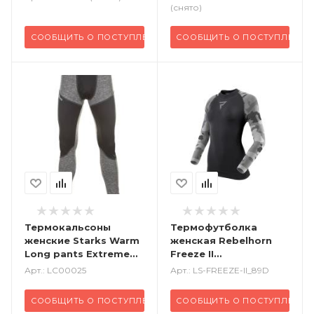
(снято)
СООБЩИТЬ О ПОСТУПЛЕНИИ
СООБЩИТЬ О ПОСТУПЛЕНИИ
Термокальсоны
Термофутболка
женские Starks Warm
женская Rebelhorn
Long pants Extreme
Freeze II
черный серый
камуфляжный
Арт.: LC00025
Арт.: LS-FREEZE-II_89D
СООБЩИТЬ О ПОСТУПЛЕНИИ
СООБЩИТЬ О ПОСТУПЛЕНИИ