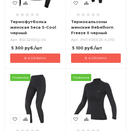
Термофутболка
Термокальсоны
женская Seca S-Cool
женские Rebelhorn
черный
Freeze II черный
Арт.: 8SCS20DQ-00
Арт.: PNT-FREEZE-II_01D
5 300
руб.
/шт
5 100
руб.
/шт
В КОРЗИНУ
В КОРЗИНУ
Новинка
Новинка