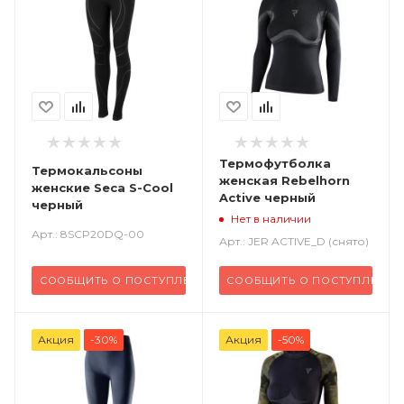
Термофутболка
Термокальсоны
женская Rebelhorn
женские Seca S-Cool
Active черный
черный
Нет в наличии
Арт.: 8SCP20DQ-00
Арт.: JER ACTIVE_D (снято)
СООБЩИТЬ О ПОСТУПЛЕНИИ
СООБЩИТЬ О ПОСТУПЛЕНИИ
Акция
-30%
Акция
-50%