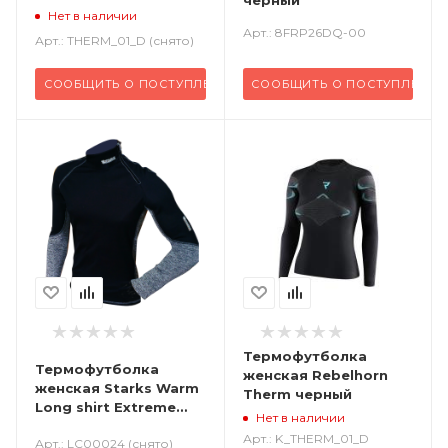
черный
Нет в наличии
Арт.: 8FRP26DQ-00
Арт.: THERM_01_D (снято)
СООБЩИТЬ О ПОСТУПЛЕНИИ
СООБЩИТЬ О ПОСТУПЛЕНИИ
Термофутболка
Термофутболка
женская Rebelhorn
женская Starks Warm
Therm черный
Long shirt Extreme
Нет в наличии
черный серый
Арт.: K_THERM_01_D
Арт.: LC00024 (снято)