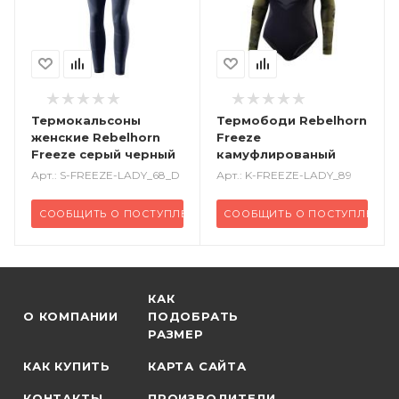
Термокальсоны
Термободи Rebelhorn
женские Rebelhorn
Freeze
Freeze серый черный
камуфлированый
Арт.: S-FREEZE-LADY_68_D
Арт.: K-FREEZE-LADY_89
СООБЩИТЬ О ПОСТУПЛЕНИИ
СООБЩИТЬ О ПОСТУПЛЕНИИ
КАК
О КОМПАНИИ
ПОДОБРАТЬ
РАЗМЕР
КАК КУПИТЬ
КАРТА САЙТА
КОНТАКТЫ
ПРОИЗВОДИТЕЛИ