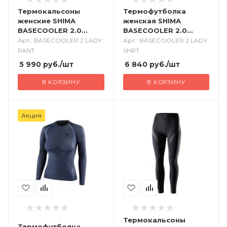
Термокальсоны
Термофутболка
женские SHIMA
женская SHIMA
BASECOOLER 2.0
BASECOOLER 2.0
черный
черный
Арт.: BASECOOLER 2 LADY
Арт.: BASECOOLER 2 LADY
PANT
SHRT
5 990
руб.
/шт
6 840
руб.
/шт
В КОРЗИНУ
В КОРЗИНУ
Акция
Термокальсоны
Термофутболка