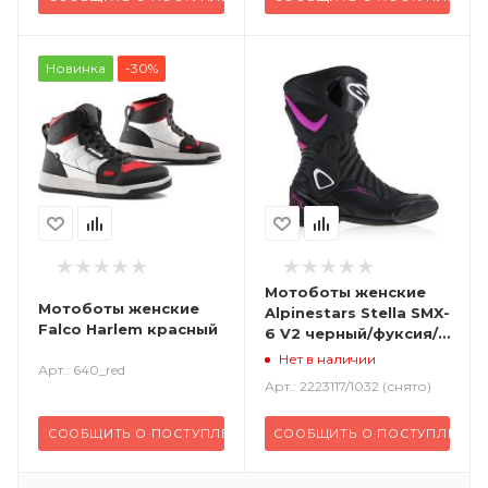
Новинка
-30%
Мотоботы женские
Мотоботы женские
Alpinestars Stella SMX-
Falco Harlem красный
6 V2 черный/фуксия/
белый
Нет в наличии
Арт.: 640_red
Арт.: 2223117/1032 (снято)
СООБЩИТЬ О ПОСТУПЛЕНИИ
СООБЩИТЬ О ПОСТУПЛЕНИИ