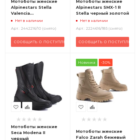
Мотоботы женские
Мотоботы женские
Alpinestars Stella
Alpinestars SMX-1 R
Valencia
Stella черный золотой
WATERPROOF черный
Нет в наличии
Нет в наличии
Арт.: 2442216/10 (снято)
Арт.: 2224616/185 (снято)
СООБЩИТЬ О ПОСТУПЛЕНИИ
СООБЩИТЬ О ПОСТУПЛЕНИИ
Новинка
-30%
Мотоботы женские
Мотоботы женские
Seca Modena II
Falco Zarah бежевый
черный