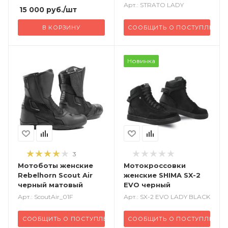
Арт.: STRATO LADY
15 000
руб.
/шт
В КОРЗИНУ
СООБЩИТЬ О ПОСТУПЛЕНИИ
Новинка
3
Мотоботы женские
Мотокроссовки
Rebelhorn Scout Air
женские SHIMA SX-2
черный матовый
EVO черный
Арт.: ScoutAir_01F
Арт.: SX-2 EVO LADY BLACK
СООБЩИТЬ О ПОСТУПЛЕНИИ
СООБЩИТЬ О ПОСТУПЛЕНИИ