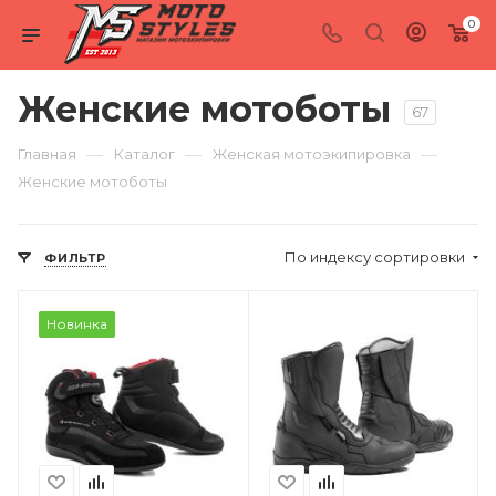
0
Женские мотоботы
67
—
—
—
Главная
Каталог
Женская мотоэкипировка
Женские мотоботы
По индексу сортировки
ФИЛЬТР
Новинка