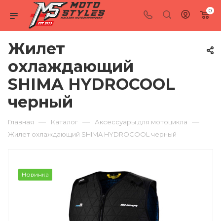
0
Жилет
охлаждающий
SHIMA HYDROCOOL
черный
—
—
—
Главная
Каталог
Аксессуары для мотоцикла
Жилет охлаждающий SHIMA HYDROCOOL черный
Новинка