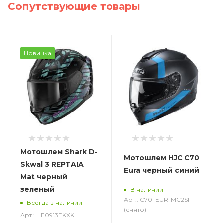
Сопутствующие товары
Новинка
Мотошлем Shark D-
Мотошлем HJC C70
Skwal 3 REPTAIA
Eura черный синий
Mat черный
зеленый
В наличии
Арт.: C70_EUR-MC2SF
Всегда в наличии
(снято)
Арт.: HE0913EKXK