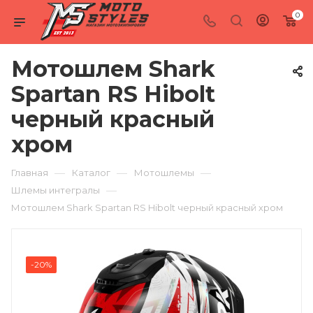
0
Мотошлем Shark
Spartan RS Hibolt
черный красный
хром
—
—
—
Главная
Каталог
Мотошлемы
—
Шлемы интегралы
Мотошлем Shark Spartan RS Hibolt черный красный хром
-20%