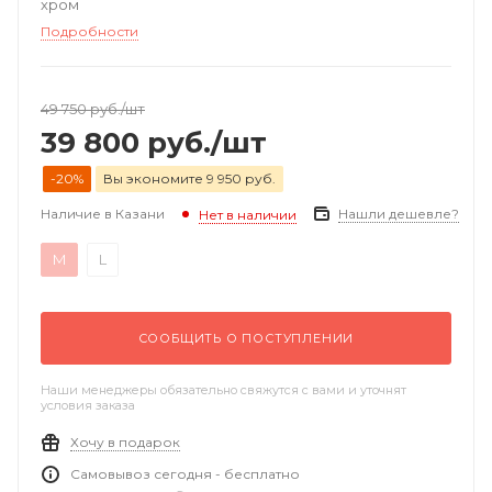
хром
Подробности
49 750
руб.
/шт
39 800
руб.
/шт
-20%
Вы экономите 9 950 руб.
Наличие в Казани
Нашли дешевле?
Нет в наличии
M
L
СООБЩИТЬ О ПОСТУПЛЕНИИ
Наши менеджеры обязательно свяжутся с вами и уточнят
условия заказа
Хочу в подарок
Самовывоз сегодня - бесплатно