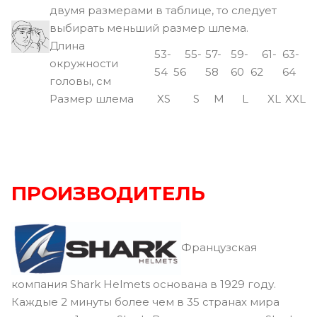
двумя размерами в таблице, то следует
выбирать меньший размер шлема.
Длина
53-
55-
57-
59-
61-
63-
окружности
54
56
58
60
62
64
головы, см
Размер шлема
XS
S
M
L
XL
XXL
ПРОИЗВОДИТЕЛЬ
Французская
компания Shark Helmets основана в 1929 году.
Каждые 2 минуты более чем в 35 странах мира