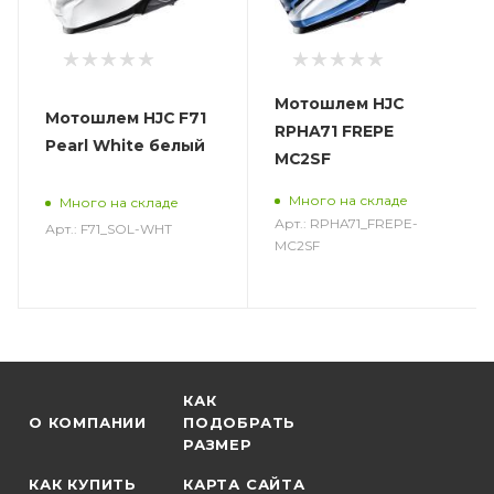
Мотошлем HJC
Мотошлем HJC F71
RPHA71 FREPE
Pearl White белый
MC2SF
Много на складе
Много на складе
Арт.: RPHA71_FREPE-
Арт.: F71_SOL-WHT
MC2SF
КАК
О КОМПАНИИ
ПОДОБРАТЬ
РАЗМЕР
КАК КУПИТЬ
КАРТА САЙТА