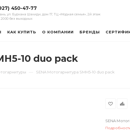
927) 450-47-77
зань, ул. Бурхана Шахиди, дом 17, ТЦ «Модная семья», 2й этаж
 - 20:00 без выходных
Ы
КАК КУПИТЬ
О КОМПАНИИ
БРЕНДЫ
СЕРТИФИ
H5-10 duo pack
—
тогарнитуры
SENA Мотогарнитура SMH5-10 duo pack
SENA Мотога
Подробност