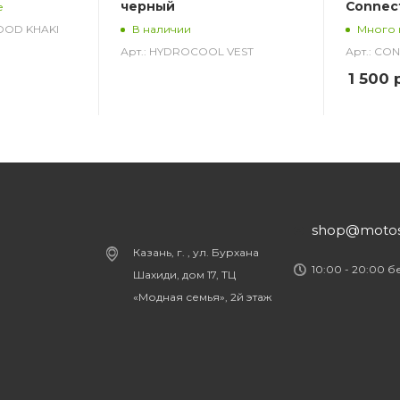
черный
Connec
е
HOOD KHAKI
В наличии
Много 
Арт.: HYDROCOOL VEST
Арт.: CO
1 500
р
shop@motost
Казань, г. , ул. Бурхана
10:00 - 20:00 
Шахиди, дом 17, ТЦ
«Модная семья», 2й этаж