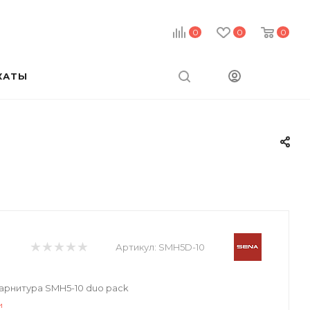
0
0
0
КАТЫ
Артикул:
SMH5D-10
рнитура SMH5-10 duo pack
и