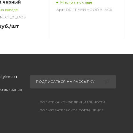
t черный
Много на складе
Арт.: DRIFT MEN HOOD BLACK
на складе
NNECT_01_DOS
уб.
/шт
yles.ru
ПОДПИСАТЬСЯ НА РАССЫЛКУ
без выходных
ПОЛИТИКА КОНФИДЕНЦИАЛЬНОСТИ
ПОЛЬЗОВАТЕЛЬСКОЕ СОГЛАШЕНИЕ