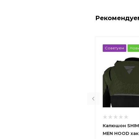
Рекомендуе
Советуем
Нов
Капюшон SHIM
MEN HOOD хак