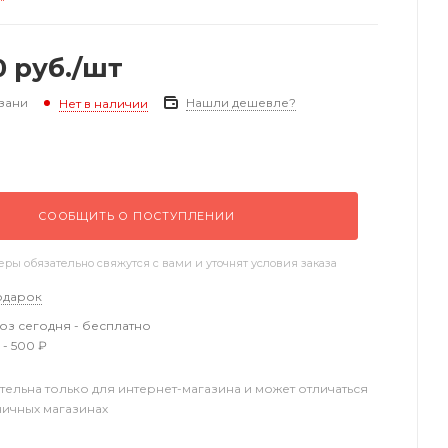
0
руб.
/шт
зани
Нашли дешевле?
Нет в наличии
СООБЩИТЬ О ПОСТУПЛЕНИИ
ы обязательно свяжутся с вами и уточнят условия заказа
одарок
з сегодня - бесплатно
 - 500 ₽
тельна только для интернет-магазина и может отличаться
ничных магазинах