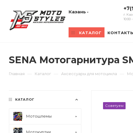
+7(
Казань
г. Ка
10:00
КАТАЛОГ
КОНТАКТ
SENA Мотогарнитура SM
—
—
—
Главная
Каталог
Аксессуары для мотоцикла
Мо
КАТАЛОГ
Советуем
Мотошлемы
Мотокуртки