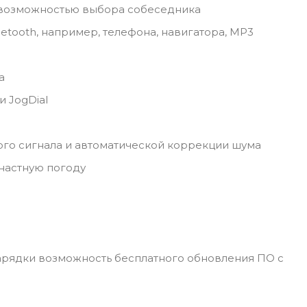
 возможностью выбора собеседника
tooth, например, телефона, навигатора, MP3
а
 JogDial
ого сигнала и автоматической коррекции шума
настную погоду
арядки возможность бесплатного обновления ПО с