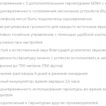
сопряжения с 3 дополнительными гарнитурами SENA с
дновременного сопряжения нескольких устройств Blue
телефона могут быть подключены одновременно
я регулировка громкости для каждого источника звук
итивно понятное управление с помощью удобной кнопки
сказки при настройке
стый и естественный звук благодаря усилителю звуков
емость,гарнитуру можно с успехом использовать в не
ркома до 700 метров (760 футов)
режиме разговора, 6 дней в режиме ожидания
ный аккумулятор, время зарядки 2,5 часа
дновременного использования гарнитуры во время з
дителя
одключения к гарнитурам других производителей