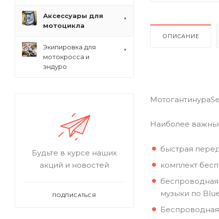
Аксессуары для
мотоцикла
ОПИСАНИЕ
Экипировка для
мотокросса и
эндуро
МотогантинураSe
Наиболее важные
быстрая перед
Будьте в курсе наших
комплект бесп
акций и новостей
беспроводная 
музыки по Blu
ПОДПИСАТЬСЯ
Беспроводная 