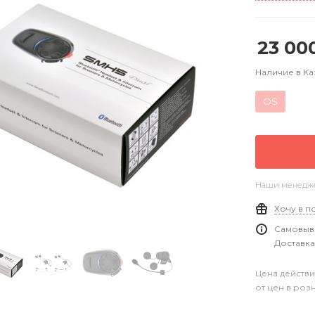
23 00
Наличие в Ка
OS
Наши менеджер
Хочу в п
Самовыво
Доставка
Цена действи
от цен в роз