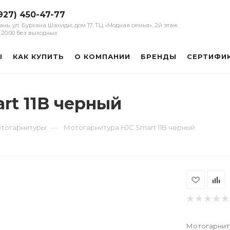
927) 450-47-77
зань, ул. Бурхана Шахиди, дом 17, ТЦ «Модная семья», 2й этаж
 - 20:00 без выходных
Ы
КАК КУПИТЬ
О КОМПАНИИ
БРЕНДЫ
СЕРТИФИ
rt 11B черный
—
тогарнитуры
Мотогарнитура HJC Smart 11B черный
Мотогарниту