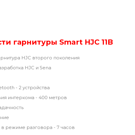
ти гарнитуры Smart HJC 11B
рнитура HJC второго поколения
азработка HJC и Sena
tooth - 2 устройства
ия интеркома - 400 метров
адачность
ние
в режиме разговора - 7 часов