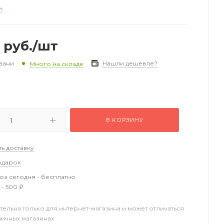
и
руб.
/шт
зани
Нашли дешевле?
Много на складе
В КОРЗИНУ
ть доставку
одарок
з сегодня - бесплатно
 - 500 ₽
тельна только для интернет-магазина и может отличаться
ничных магазинах