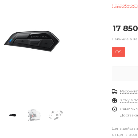
Подробност
17 850
Наличие в Ка
OS
Рассчита
Хочу в п
Самовыво
Доставка
Цена действи
от цен в роз