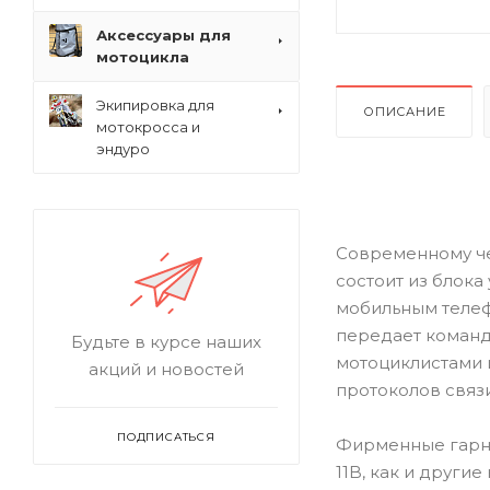
Аксессуары для
мотоцикла
Экипировка для
ОПИСАНИЕ
мотокросса и
эндуро
Современному че
состоит из блока
мобильным телеф
передает команд
Будьте в курсе наших
мотоциклистами 
акций и новостей
протоколов связи
ПОДПИСАТЬСЯ
Фирменные гарни
11B, как и други