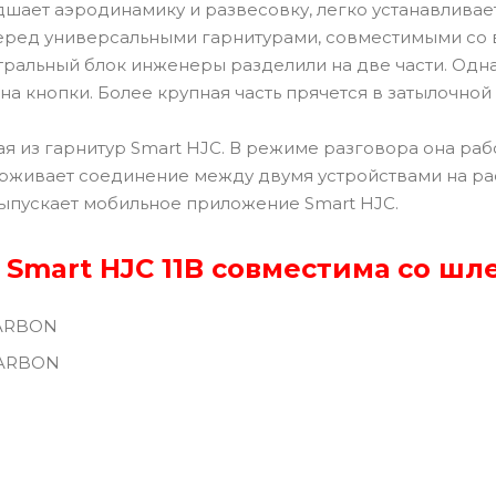
дшает аэродинамику и развесовку, легко устанавливае
ред универсальными гарнитурами, совместимыми со 
тральный блок инженеры разделили на две части. Одн
а кнопки. Более крупная часть прячется в затылочной
тая из гарнитур Smart HJC. В режиме разговора она раб
живает соединение между двумя устройствами на рас
ыпускает мобильное приложение Smart HJC.
 Smart HJC 11B совместима со шл
CARBON
 CARBON