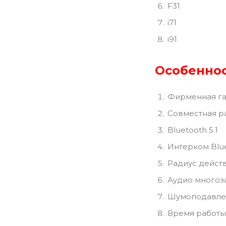
F31
i71
i91
Особеннос
Фирменная га
Совместная р
Bluetooth 5.1
Интерком Blue
Радиус действ
Аудио многоз
Шумоподавле
Время работы 