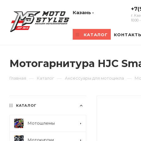
+7(
Казань
г. Ка
10:00
КАТАЛОГ
КОНТАКТ
Мотогарнитура HJC Sma
—
—
—
Главная
Каталог
Аксессуары для мотоцикла
Мо
КАТАЛОГ
Мотошлемы
Мотокуртки