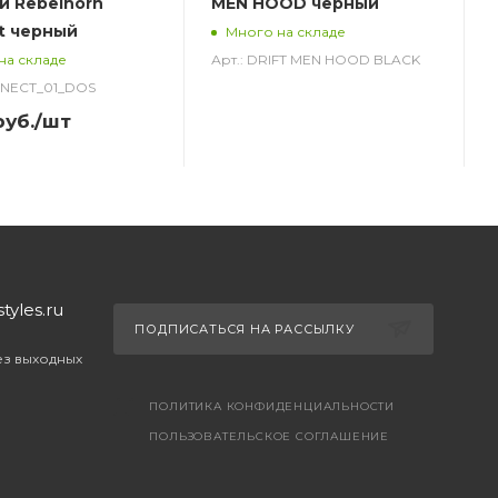
й Rebelhorn
MEN HOOD черный
t черный
Много на складе
Арт.: DRIFT MEN HOOD BLACK
на складе
NNECT_01_DOS
уб.
/шт
yles.ru
ПОДПИСАТЬСЯ НА РАССЫЛКУ
без выходных
ПОЛИТИКА КОНФИДЕНЦИАЛЬНОСТИ
ПОЛЬЗОВАТЕЛЬСКОЕ СОГЛАШЕНИЕ