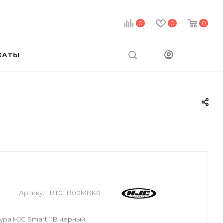
0
0
0
КАТЫ
Артикул:
BT011B00MBK0
ра HJC Smart 11B черный