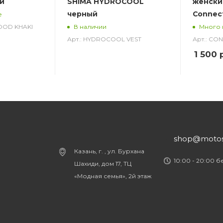
и
SHIMA HYDROCOOL
женски
черный
Connec
е
HOOD KHAKI
В наличии
Много 
Арт.: HYDROCOOL VEST
Арт.: CO
1 500
р
shop@motost
Казань, г. , ул. Бурхана
10:00 - 20:00 
Шахиди, дом 17, ТЦ
«Модная семья», 2й этаж