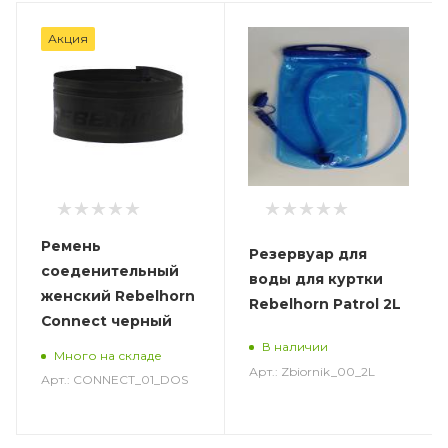
Акция
Ремень
Резервуар для
соеденительный
воды для куртки
женский Rebelhorn
Rebelhorn Patrol 2L
Connect черный
В наличии
Много на складе
Арт.: Zbiornik_00_2L
Арт.: CONNECT_01_DOS