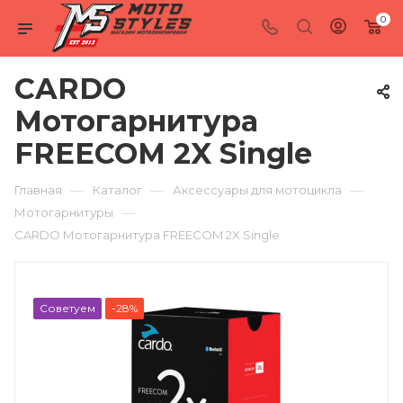
0
CARDO
Мотогарнитура
FREECOM 2X Single
—
—
—
Главная
Каталог
Аксессуары для мотоцикла
—
Мотогарнитуры
CARDO Мотогарнитура FREECOM 2X Single
Советуем
-28%