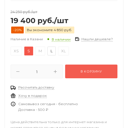
24 250
руб.
/шт
19 400
руб.
/шт
-20%
Вы экономите 4 850 руб.
Наличие в Казани
Нашли дешевле?
В наличии
XS
S
M
L
XL
В КОРЗИНУ
Рассчитать доставку
Хочу в подарок
Самовывоз сегодня - бесплатно
Доставка - 500 ₽
Цена действительна только для интернет-магазина и
может отличаться от цен в розничных магазинах