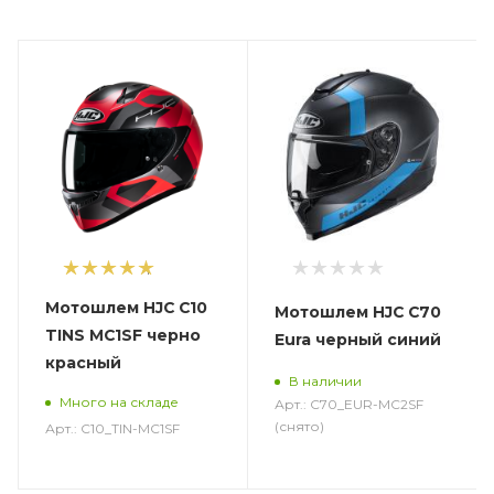
1
Мотошлем HJC C10
Мотошлем HJC C70
TINS MC1SF черно
Eura черный синий
красный
В наличии
Много на складе
Арт.: C70_EUR-MC2SF
(снято)
Арт.: C10_TIN-MC1SF