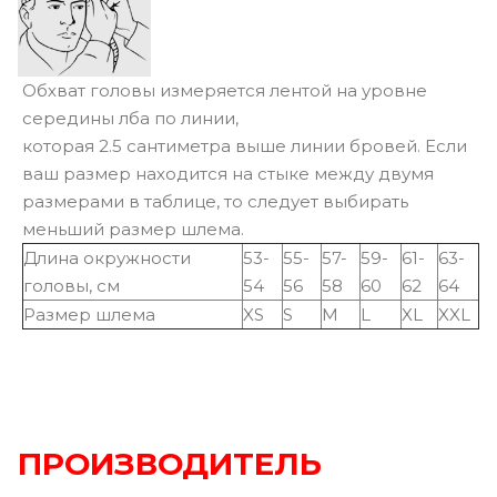
Обхват головы измеряется лентой на уровне
середины лба по линии,
которая 2.5 сантиметра выше линии бровей. Если
ваш размер находится на стыке между двумя
размерами в таблице, то следует выбирать
меньший размер шлема.
Длина окружности
53-
55-
57-
59-
61-
63-
головы, см
54
56
58
60
62
64
Размер шлема
XS
S
M
L
XL
XXL
ПРОИЗВОДИТЕЛЬ