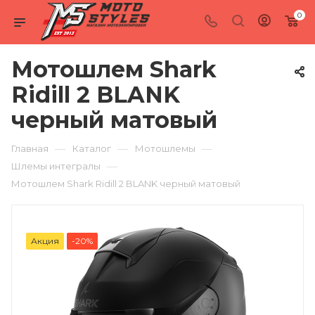
0
Мотошлем Shark
Ridill 2 BLANK
черный матовый
—
—
—
Главная
Каталог
Мотошлемы
—
Шлемы интегралы
Мотошлем Shark Ridill 2 BLANK черный матовый
Акция
-20%