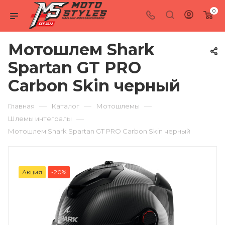
0
Мотошлем Shark
Spartan GT PRO
Carbon Skin черный
—
—
—
Главная
Каталог
Мотошлемы
—
Шлемы интегралы
Мотошлем Shark Spartan GT PRO Carbon Skin черный
Акция
-20%