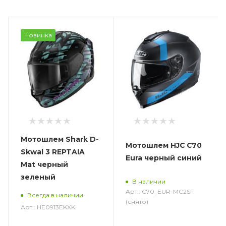
Новинка
Мотошлем Shark D-
Мотошлем HJC C70
Skwal 3 REPTAIA
Eura черный синий
Mat черный
зеленый
В наличии
Арт.: C70_EUR-MC2SF
Всегда в наличии
(снято)
Арт.: HE0913EKXK