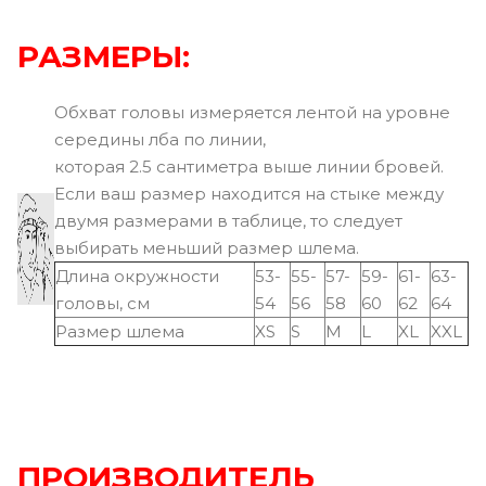
РАЗМЕРЫ:
Обхват головы измеряется лентой на уровне
середины лба по линии,
которая 2.5 сантиметра выше линии бровей.
Если ваш размер находится на стыке между
двумя размерами в таблице, то следует
выбирать меньший размер шлема.
Длина окружности
53-
55-
57-
59-
61-
63-
головы, см
54
56
58
60
62
64
Размер шлема
XS
S
M
L
XL
XXL
ПРОИЗВОДИТЕЛЬ