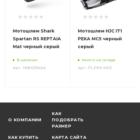
Мотошлем Shark
Мотошлем HJC I71
Spartan RS REPTAIA
PEKA MC5 черный
Mat черный серый
серый
В наличии
Много на складе
Арт.: HE8121EKAA
Арт.: I71_PEK-MC5
КАК
О КОМПАНИИ
ПОДОБРАТЬ
РАЗМЕР
КАК КУПИТЬ
КАРТА САЙТА