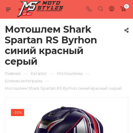
0
Мотошлем Shark
Spartan RS Byrhon
синий красный
серый
—
—
—
Главная
Каталог
Мотошлемы
—
Шлемы интегралы
Мотошлем Shark Spartan RS Byrhon синий красный серый
-20%