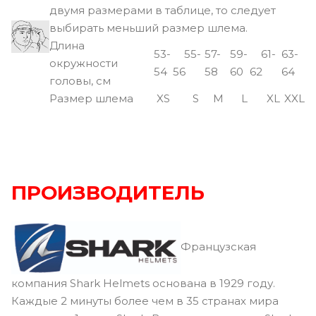
двумя размерами в таблице, то следует
выбирать меньший размер шлема.
Длина
53-
55-
57-
59-
61-
63-
окружности
54
56
58
60
62
64
головы, см
Размер шлема
XS
S
M
L
XL
XXL
ПРОИЗВОДИТЕЛЬ
Французская
компания Shark Helmets основана в 1929 году.
Каждые 2 минуты более чем в 35 странах мира