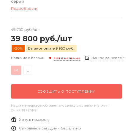
серый
Подробности
49 750
руб.
/шт
39 800
руб.
/шт
-20%
Вы экономите 9 950 руб.
Наличие в Казани
Нашли дешевле?
Нет в наличии
M
L
СООБЩИТЬ О ПОСТУПЛЕНИИ
Наши менеджеры обязательно свяжутся с вами и уточнят
условия заказа
Хочу в подарок
Самовывоз сегодня - бесплатно