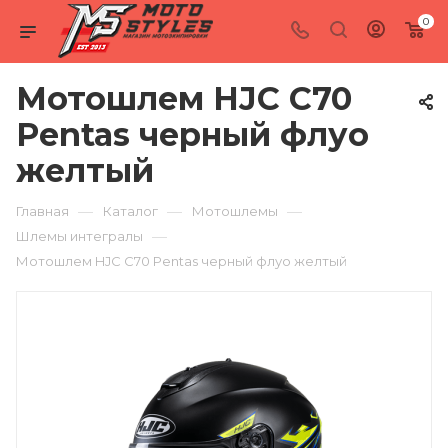
0
Мотошлем HJC C70
Pentas черный флуо
желтый
—
—
—
Главная
Каталог
Мотошлемы
—
Шлемы интегралы
Мотошлем HJC C70 Pentas черный флуо желтый