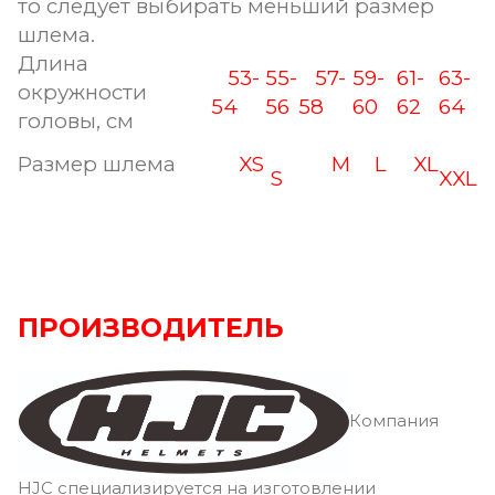
то следует выбирать меньший размер
шлема.
Длина
53-
55-
57-
59-
61-
63-
окружности
54
56
58
60
62
64
головы, см
Размер шлема
XS
M
L
XL
S
XXL
ПРОИЗВОДИТЕЛЬ
Компания
HJC специализируется на изготовлении