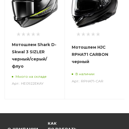
Мотошлем Shark D-
Мотошлем HJC
Skwal 3 SIZLER
RPHA71 CARBON
черный/серый/
черный
флуо
В наличии
Много на складе
Арт.: RPHA71-CAR
Арт.: HE0922EKAY
КАК