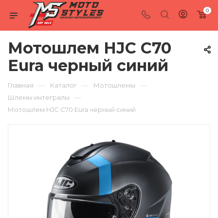
0
Мотошлем HJC C70
Eura черный синий
—
—
—
Главная
Каталог
Мотошлемы
—
Шлемы интегралы
Мотошлем HJC C70 Eura черный синий