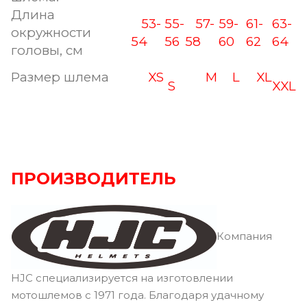
Длина
53-
55-
57-
59-
61-
63-
окружности
54
56
58
60
62
64
головы, см
Размер шлема
XS
M
L
XL
S
XXL
ПРОИЗВОДИТЕЛЬ
Компания
HJC специализируется на изготовлении
мотошлемов с 1971 года. Благодаря удачному