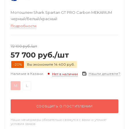
Мотошлем Shark Spartan GT PRO Carbon MEKARIUM
черный/белый/красный
Подробности
72 100
руб.
/шт
57 700
руб.
/шт
-20%
Вы экономите 14 400 руб.
Наличие в Казани
Нашли дешевле?
Нет в наличии
M
L
СООБЩИТЬ О ПОСТУПЛЕНИИ
Наши менеджеры обязательно свяжутся с вами и уточнят
условия заказа