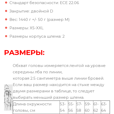
Стандарт безопасности: ECE 22.06
Закрытие: двойной D
Вес: 1440 г +/- 50 г (размер M)
Размеры: XS-XXL
Размеры корпуса шлема: 2
РАЗМЕРЫ:
Обхват головы измеряется лентой на уровне
середины лба по линии,
которая 2.5 сантиметра выше линии бровей.
Если ваш размер находится на стыке между
двумя размерами в таблице, то следует
выбирать меньший размер шлема.
Длина окружности
53-
55-
57-
59-
61-
63-
головы, см
54
56
58
60
62
64