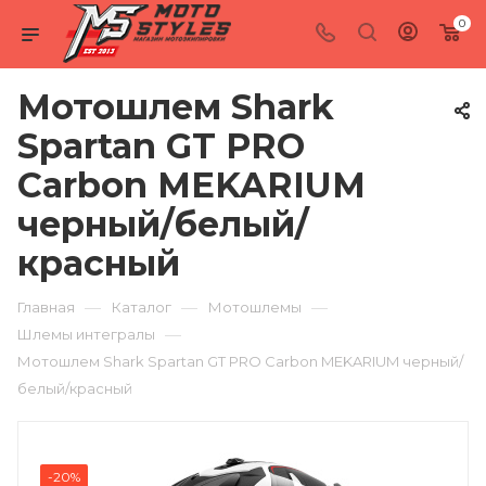
0
Мотошлем Shark
Spartan GT PRO
Carbon MEKARIUM
черный/белый/
красный
—
—
—
Главная
Каталог
Мотошлемы
—
Шлемы интегралы
Мотошлем Shark Spartan GT PRO Carbon MEKARIUM черный/
белый/красный
-20%