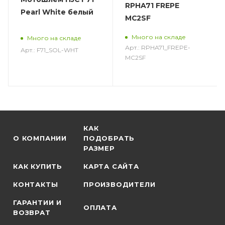
RPHA71 FREPE
Pearl White белый
MC2SF
Много на складе
Много на складе
Арт.: RPHA71_FREPE-
Арт.: F71_SOL-WHT
MC2SF
КАК
О КОМПАНИИ
ПОДОБРАТЬ
РАЗМЕР
КАК КУПИТЬ
КАРТА САЙТА
КОНТАКТЫ
ПРОИЗВОДИТЕЛИ
ГАРАНТИИ И
ОПЛАТА
ВОЗВРАТ