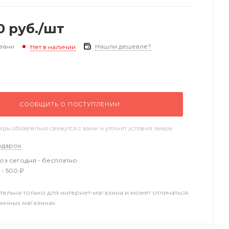
0
руб.
/шт
зани
Нашли дешевле?
Нет в наличии
СООБЩИТЬ О ПОСТУПЛЕНИИ
ы обязательно свяжутся с вами и уточнят условия заказа
одарок
з сегодня - бесплатно
 - 500 ₽
тельна только для интернет-магазина и может отличаться
ничных магазинах