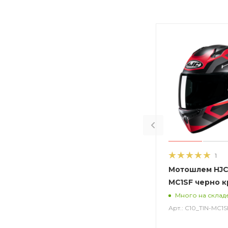
1
Мотошлем HJC 
MC1SF черно 
Много на склад
Арт.: C10_TIN-MC1S