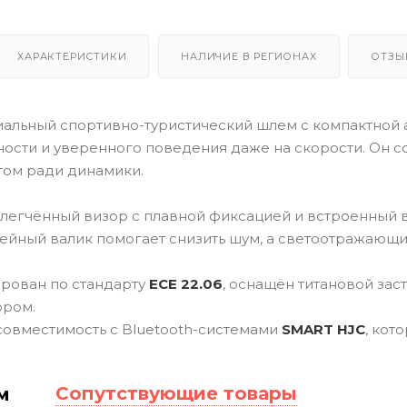
ХАРАКТЕРИСТИКИ
НАЛИЧИЕ В РЕГИОНАХ
ОТЗЫ
альный спортивно-туристический шлем с компактной 
ости и уверенного поведения даже на скорости. Он созд
ом ради динамики.
легчённый визор с плавной фиксацией и встроенный
ейный валик помогает снизить шум, а светоотражающи
рован по стандарту
ECE 22.06
, оснащён титановой заст
ором.
овместимость с Bluetooth-системами
SMART HJC
, кот
Сопутствующие товары
м