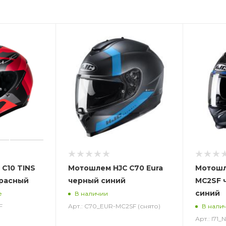
C10 TINS
Мотошлем HJC C70 Eura
Мотошле
красный
черный синий
MC2SF 
синий
е
В наличии
F
Арт.: C70_EUR-MC2SF (снято)
В нали
Арт.: I71