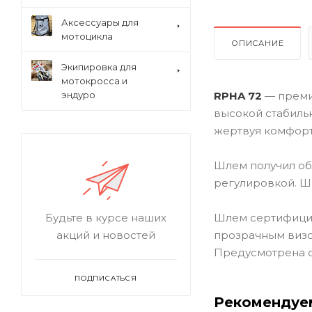
Аксессуары для
мотоцикла
ОПИСАНИЕ
Экипировка для
мотокросса и
RPHA 72
— преми
эндуро
высокой стабильн
жертвуя комфорт
Шлем получил об
регулировкой. Ш
Шлем сертифици
Будьте в курсе наших
прозрачным виз
акций и новостей
Предусмотрена с
ПОДПИСАТЬСЯ
Рекомендуе