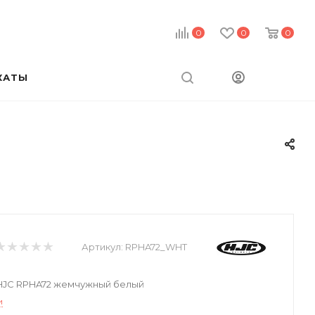
0
0
0
КАТЫ
Артикул:
RPHA72_WHT
JC RPHA72 жемчужный белый
и