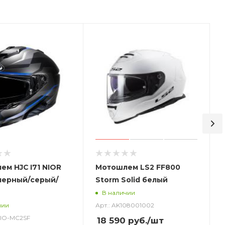
м HJC I71 NIOR
Мотошлем LS2 FF800
черный/серый/
Storm Solid белый
В наличии
Арт.: AK108001002
чии
_NIO-MC2SF
18 590
руб.
/шт