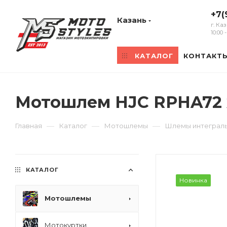
+7(
Казань
г. Ка
10:00
КАТАЛОГ
КОНТАКТ
Мотошлем HJC RPHA72
—
—
—
Главная
Каталог
Мотошлемы
Шлемы интеграл
КАТАЛОГ
Новинка
Мотошлемы
Мотокуртки