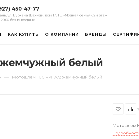
927) 450-47-77
зань, ул. Бурхана Шахиди, дом 17, ТЦ «Модная семья», 2й этаж
 - 20:00 без выходных
Ы
КАК КУПИТЬ
О КОМПАНИИ
БРЕНДЫ
СЕРТИФИ
 жемчужный белый
—
ы
Мотошлем HJC RPHA72 жемчужный белый
Мотошлем H
Подробност