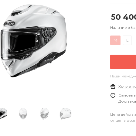
50 40
Наличие в Ка
M
L
Наши менеджер
Хочу в п
Самовыво
Доставка
Цена действи
от цен в роз