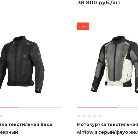
38 800
руб.
/шт
-14%
ка текстильная Seca
Мотокуртка текстильная
I черный
Airflow II серый/флуо же