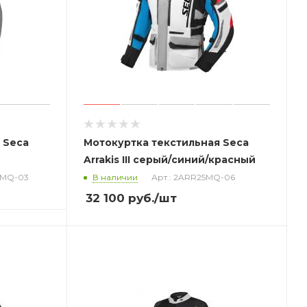
 Seca
Мотокуртка текстильная Seca
Arrakis III серый/синий/красный
3MQ-03
В наличии
Арт.: 2ARR25MQ-06
32 100
руб.
/шт