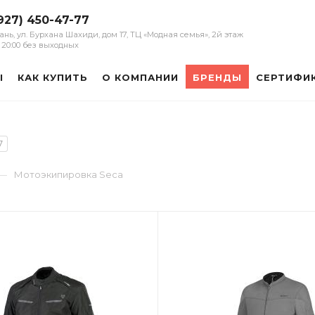
927) 450-47-77
зань, ул. Бурхана Шахиди, дом 17, ТЦ «Модная семья», 2й этаж
 - 20:00 без выходных
Ы
КАК КУПИТЬ
О КОМПАНИИ
БРЕНДЫ
СЕРТИФИ
7
—
Мотоэкипировка Seca