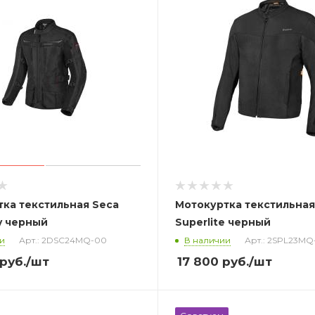
ка текстильная Seca
Мотокуртка текстильная
y черный
Superlite черный
и
Арт.: 2DSC24MQ-00
В наличии
Арт.: 2SPL23MQ
руб.
/шт
17 800
руб.
/шт