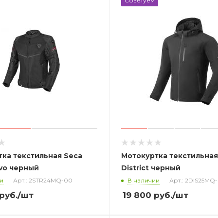
Советуем
ка текстильная Seca
Мотокуртка текстильная
vo черный
District черный
и
Арт.: 2STR24MQ-00
В наличии
Арт.: 2DIS25MQ
руб.
/шт
19 800
руб.
/шт