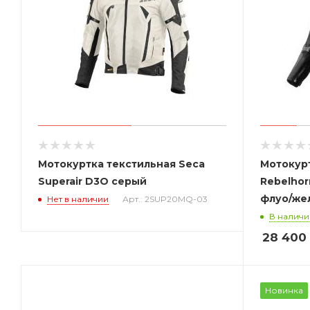
Мотокуртка текстильная Seca
Мотокур
Superair D3O серый
Rebelhor
флуо/же
Нет в наличии
Арт.: 2SUP20MQ-03
В наличи
28 400
Новинка