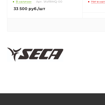
В наличии
Арт.: 1AVI19MQ-00
Нет в на
33 500
руб.
/шт