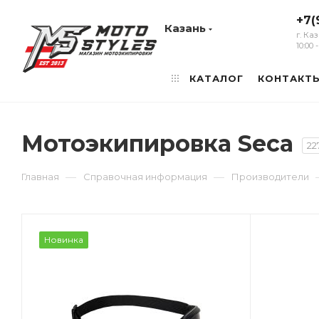
+7(
Казань
г. Ка
10:00
КАТАЛОГ
КОНТАКТ
Мотоэкипировка Seca
22
—
—
Главная
Справочная информация
Производители
Новинка