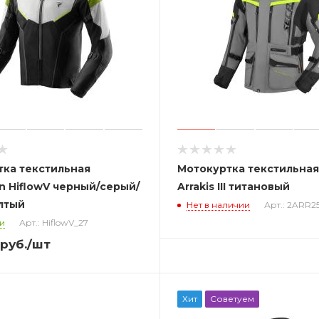
тка текстильная
Мотокуртка текстильная
n HiflowV черный/серый/
Arrakis III титановый
лтый
Нет в наличии
Арт.: 2ARR
и
Арт.: HiflowV_27
руб.
/шт
Хит
Советуем