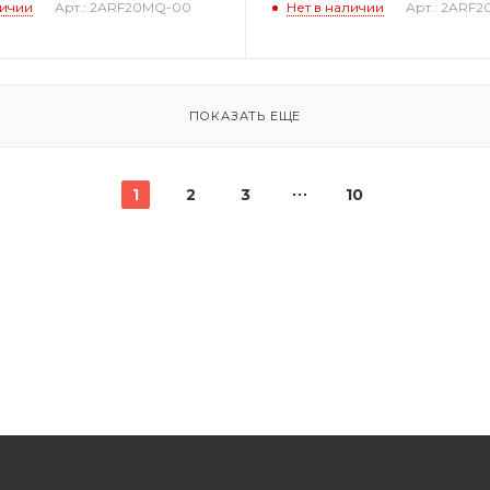
личии
Арт.: 2ARF20MQ-00
Нет в наличии
Арт.: 2ARF
ПОКАЗАТЬ ЕЩЕ
1
2
3
10