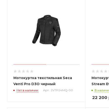
Мотокуртка текстильная Seca
Мотокурт
Venti Pro D3O черный
Stream E
Нет в наличии
Арт.: 2VTP24MQ-00
В наличи
22 200