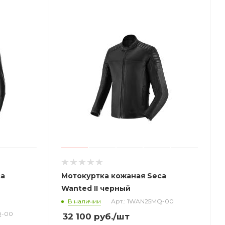
ca
Мотокуртка кожаная Seca
Wanted II черный
В наличии
Арт.: 1WAN25MQ-00
Q-00
32 100
руб.
/шт