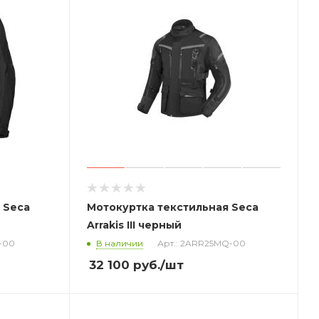
 Seca
Мотокуртка текстильная Seca
Arrakis III черный
-00
В наличии
Арт.: 2ARR25MQ-00
32 100
руб.
/шт