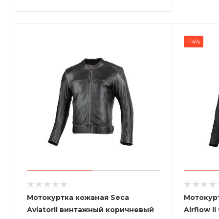
-14%
Мотокуртка кожаная Seca
Мотокурт
AviatorII винтажный коричневый
Airflow I