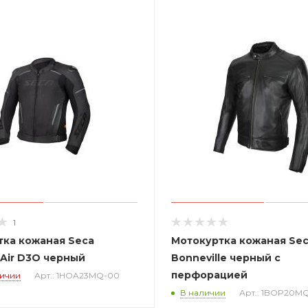
1
тка кожаная Seca
Мотокуртка кожаная Se
 Air D3O черный
Bonneville черный с
перфорацией
личии
Арт.: 1HOA23MQ-00
В наличии
Арт.: 1BOP20M