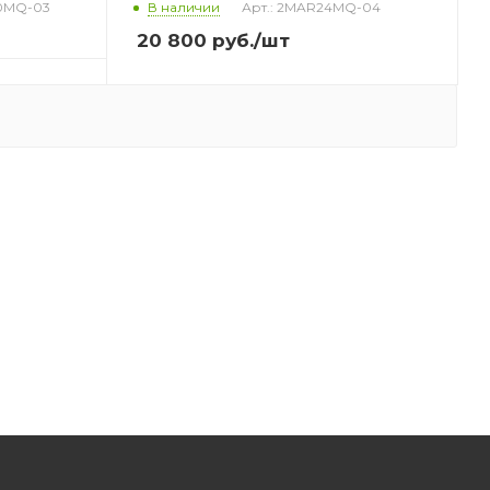
20MQ-03
В наличии
Арт.: 2MAR24MQ-04
20 800
руб.
/шт