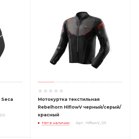
 Seca
Мотокуртка текстильная
Rebelhorn HiflowV черный/серый/
красный
-00
Нет в наличии
Арт.: HiflowV_09