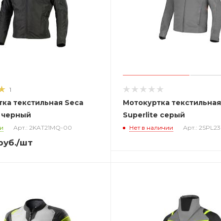
1
ка текстильная Seca
Мотокуртка текстильная
I черный
Superlite серый
и
Арт.: 2KAT21MQ-00
Нет в наличии
Арт.: 2SPL2
руб.
/шт