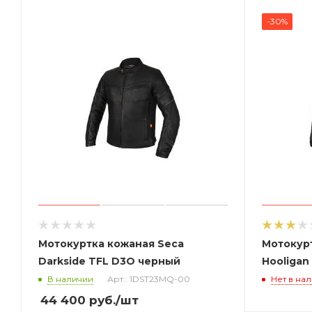
-30%
Мотокуртка кожаная Seca
Мотокур
Darkside TFL D3O черный
Hooligan
В наличии
Арт.: 1DST23MQ-00
Нет в на
44 400
руб.
/шт