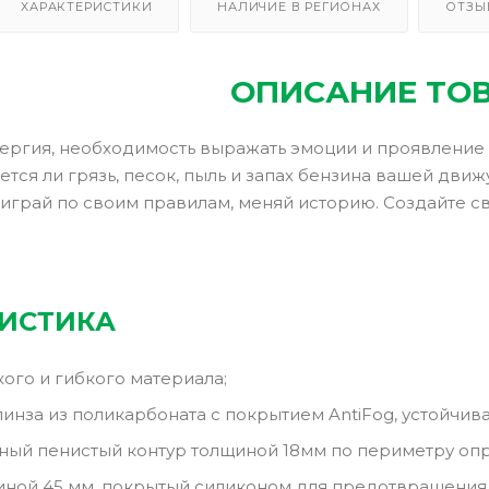
ХАРАКТЕРИСТИКИ
НАЛИЧИЕ В РЕГИОНАХ
ОТЗЫ
ОПИСАНИЕ ТО
ергия, необходимость выражать эмоции и проявление о
ется ли грязь, песок, пыль и запах бензина вашей движу
 играй по своим правилам, меняй историю. Создайте с
РИСТИКА
кого и гибкого материала;
инза из поликарбоната с покрытием AntiFog, устойчив
ный пенистый контур толщиной 18мм по периметру оп
ой 45 мм, покрытый силиконом для предотвращения 