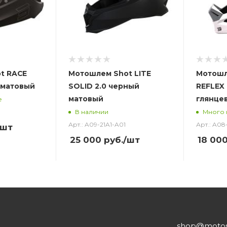
t RACE
Мотошлем Shot LITE
Мотошл
 матовый
SOLID 2.0 черный
REFLEX
матовый
глянце
е
В наличии
Много 
Арт.: A09-21A1-A01
Арт.: A08
/шт
25 000
руб.
/шт
18 00
shop@motost