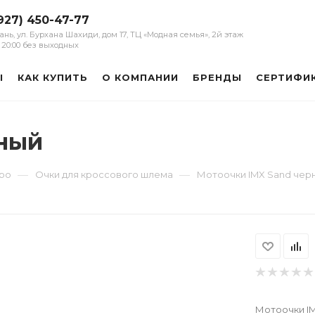
927) 450-47-77
зань, ул. Бурхана Шахиди, дом 17, ТЦ «Модная семья», 2й этаж
 - 20:00 без выходных
Ы
КАК КУПИТЬ
О КОМПАНИИ
БРЕНДЫ
СЕРТИФИ
рный
—
—
уро
Очки для кроссового шлема
Мотоочки IMX Sand чер
Мотоочки I