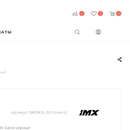
0
0
0
КАТЫ
ный
Артикул:
3801831_001 (снято)
MX Sand черный