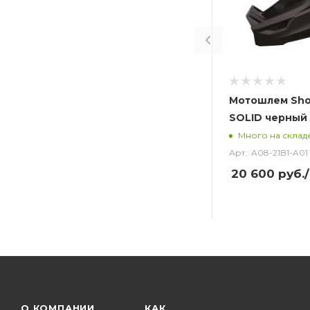
Мотошлем Sho
SOLID черный
Много на склад
Арт.: A08-21B1-A01
20 600
руб.
О КОМПАНИИ
КАК