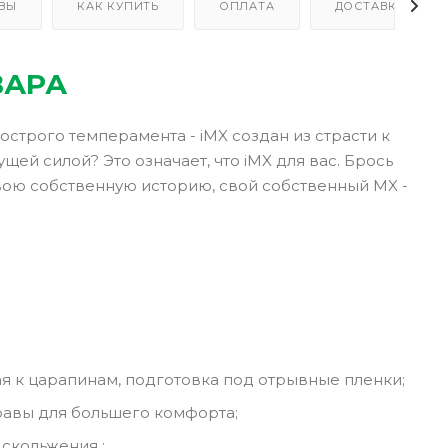
ВЫ
КАК КУПИТЬ
ОПЛАТА
ДОСТАВКА
ВАРА
строго темперамента - iMX создан из страсти к
щей силой? Это означает, что iMX для вас. Брось
вою собственную историю, свой собственный MX -
ая к царапинам, подготовка под отрывные пленки;
равы для большего комфорта;
скольжения ;