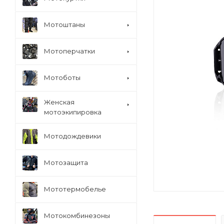
Мотоштаны
Мотоперчатки
Мотоботы
Женская
мотоэкипировка
Мотодождевики
Мотозащита
Мототермобелье
Мотокомбинезоны