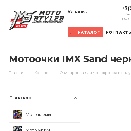
+7(
Казань
г. Ка
10:00
КАТАЛОГ
КОНТАКТ
Мотоочки IMX Sand че
—
—
Главная
Каталог
Экипировка для мотокросса и энд
КАТАЛОГ
Мотошлемы
Мотокуртки