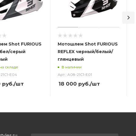
ем Shot FURIOUS
Мотошлем Shot FURIOUS
 бел/серый
REFLEX черный/белый/
вый
глянцевый
на складе
В наличии
-21C1-E04
Арт.: A08-21C1-E01
0
руб.
/шт
18 000
руб.
/шт
yles.ru