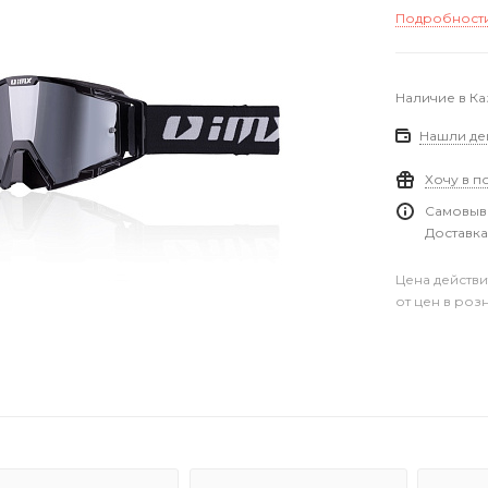
Подробност
Наличие в Ка
Нашли де
Хочу в п
Самовыво
Доставка
Цена действи
от цен в роз