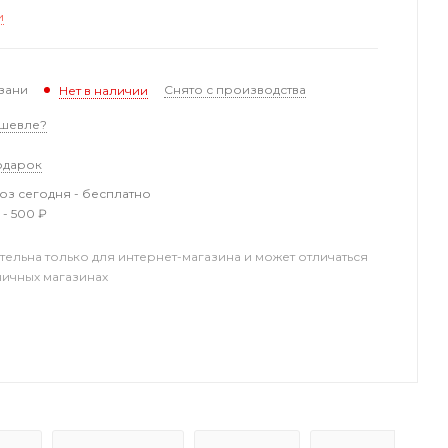
и
зани
Снято с производства
Нет в наличии
шевле?
одарок
з сегодня - бесплатно
 - 500 ₽
тельна только для интернет-магазина и может отличаться
ничных магазинах