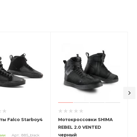
ы Falco Starboy4
Мотокроссовки SHIMA
REBEL 2.0 VENTED
черный
Арт.: 885_black
чии