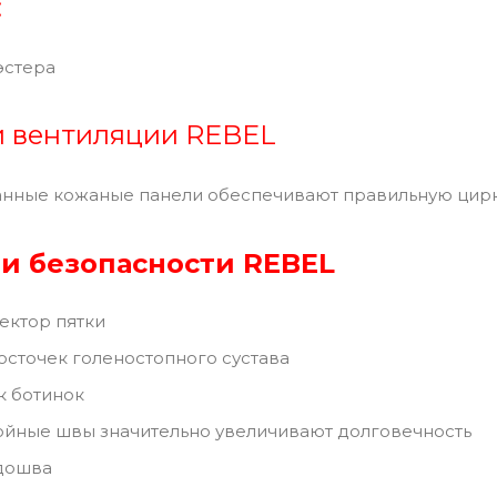
:
эстера
и вентиляции REBEL
ные кожаные панели обеспечивают правильную цирк
и безопасности REBEL
ектор пятки
сточек голеностопного сустава
к ботинок
ойные швы значительно увеличивают долговечность
дошва