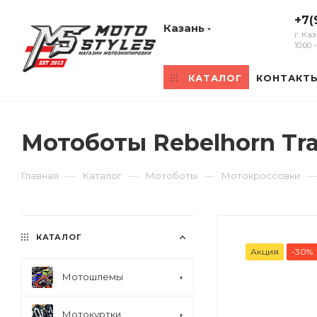
+7(
Казань
г. Ка
10:00
КАТАЛОГ
КОНТАКТ
Мотоботы Rebelhorn Tr
—
—
—
—
Главная
Каталог
Мотоботы
Мотокроссовки
КАТАЛОГ
Акция
-30%
Мотошлемы
Мотокуртки