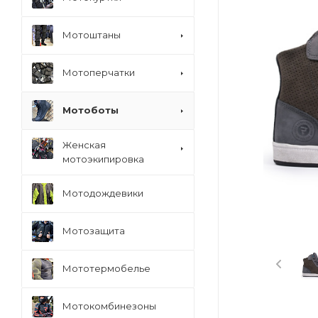
Мотоштаны
Мотоперчатки
Мотоботы
Женская
мотоэкипировка
Мотодождевики
Мотозащита
Мототермобелье
Мотокомбинезоны