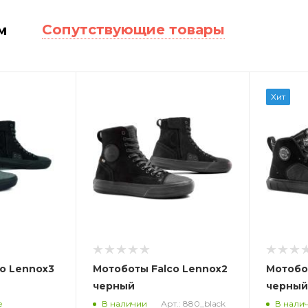
Сопутствующие товары
м
Хит
o Lennox3
Мотоботы Falco Lennox2
Мотобот
черный
черный
Арт.: 880_black
е
В наличии
В нали