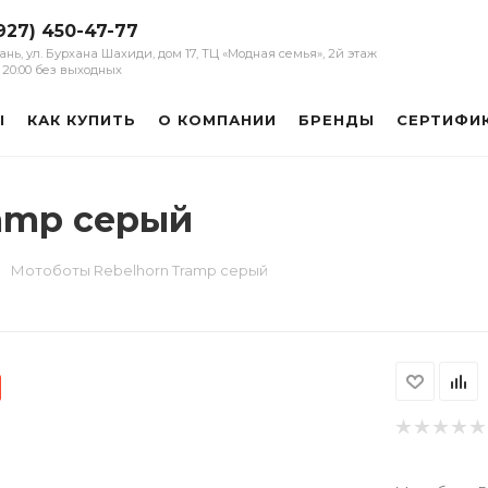
927) 450-47-77
зань, ул. Бурхана Шахиди, дом 17, ТЦ «Модная семья», 2й этаж
 - 20:00 без выходных
Ы
КАК КУПИТЬ
О КОМПАНИИ
БРЕНДЫ
СЕРТИФИ
amp серый
Мотоботы Rebelhorn Tramp серый