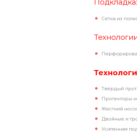
Подкладка
Сетка из поли
Технологи
Перфорирован
Технологи
Твёрдый прот
Протекторы ко
Жесткий носо
Двойные и тр
Усиленная по