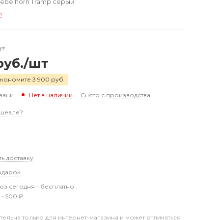
ebelhorn Tramp серый
и
шт
уб.
/шт
кономите 3 900 руб.
зани
Снято с производства
Нет в наличии
шевле?
ть доставку
одарок
з сегодня - бесплатно
 - 500 ₽
тельна только для интернет-магазина и может отличаться