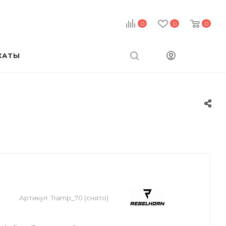
0
0
0
КАТЫ
Артикул:
Tramp_70 (снято)