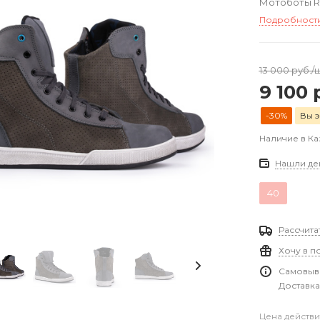
Мотоботы R
Подробност
13 000
руб.
/
9 100
р
-30%
Вы э
Наличие в Ка
Нашли де
40
Рассчита
Хочу в п
Самовыво
Доставка
Цена действи