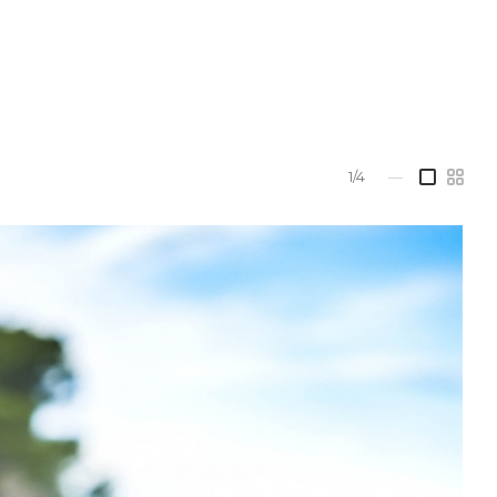
1/4
—