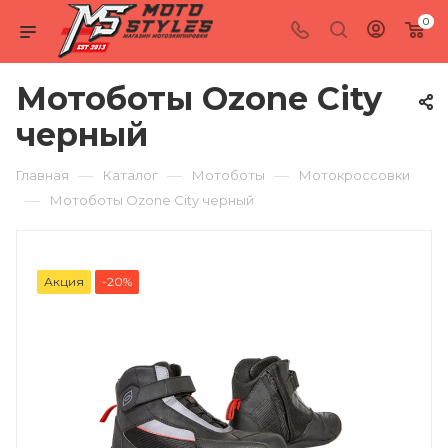
0
Мотоботы Ozone City
черный
—
—
—
Главная
Каталог
Мотоботы
Мотокроссовки
—
Мотоботы Ozone City черный
Акция
-20%