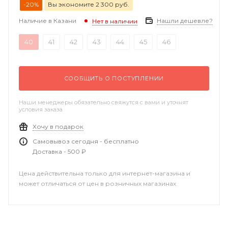
-20%
Вы экономите 2 300 руб.
Наличие в Казани
Нашли дешевле?
Нет в наличии
40
41
42
43
44
45
46
СООБЩИТЬ О ПОСТУПЛЕНИИ
Наши менеджеры обязательно свяжутся с вами и уточнят
условия заказа
Хочу в подарок
Самовывоз сегодня - бесплатно
Доставка - 500 ₽
Цена действительна только для интернет-магазина и
может отличаться от цен в розничных магазинах