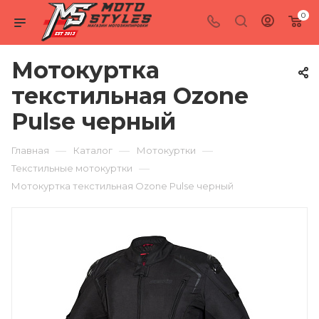
0
Мотокуртка
текстильная Ozone
Pulse черный
—
—
—
Главная
Каталог
Мотокуртки
—
Текстильные мотокуртки
Мотокуртка текстильная Ozone Pulse черный