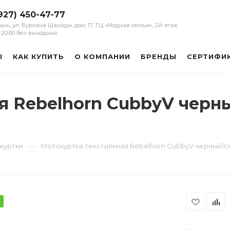
927) 450-47-77
зань, ул. Бурхана Шахиди, дом 17, ТЦ «Модная семья», 2й этаж
 - 20:00 без выходных
Ы
КАК КУПИТЬ
О КОМПАНИИ
БРЕНДЫ
СЕРТИФИ
я Rebelhorn CubbyV черн
—
куртки
Мотокуртка текстильная Rebelhorn CubbyV черный/