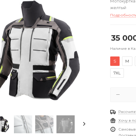
Мотокуртка 
желтый
Подробност
35 00
Наличие в Ка
S
M
7XL
Рассчита
Хочу в п
Самовыво
Доставка