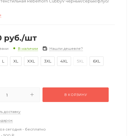
текстильная Rebelhorn CubbyV черный/серый/флуо/
и
0
руб.
/шт
зани
Нашли дешевле?
В наличии
L
XL
XXL
3XL
4XL
5XL
6XL
В КОРЗИНУ
ть доставку
одарок
з сегодня - бесплатно
 - 500 ₽