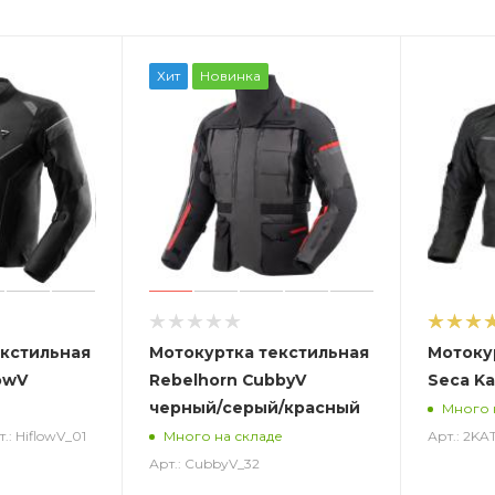
Хит
Новинка
екстильная
Мотокуртка текстильная
Мотоку
owV
Rebelhorn CubbyV
Seca Ka
черный/серый/красный
Много 
.: HiflowV_01
Арт.: 2K
Много на складе
Арт.: CubbyV_32