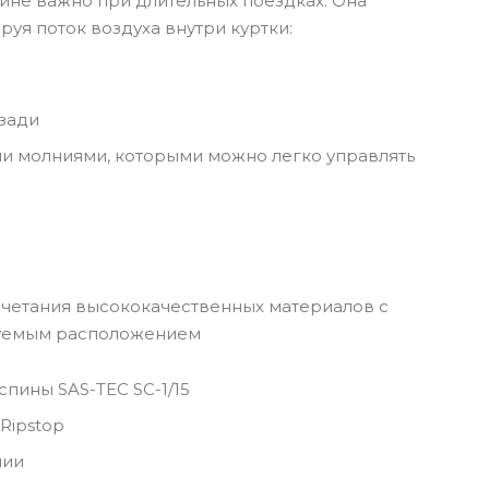
йне важно при длительных поездках. Она
руя поток воздуха внутри куртки:
зади
ми молниями, которыми можно легко управлять
очетания высококачественных материалов с
руемым расположением
спины SAS-TEC SC-1/15
Ripstop
нии