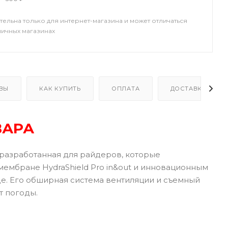
тельна только для интернет-магазина и может отличаться
ничных магазинах
ВЫ
КАК КУПИТЬ
ОПЛАТА
ДОСТАВКА
ВАРА
, разработанная для райдеров, которые
ембране HydraShield Pro in&out и инновационным
де. Его обширная система вентиляции и съемный
т погоды.