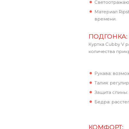
Светоотражающ
Материал Rips
времени.
ПОДГОНКА:
Куртка Cubby V 
количества прик
Рукава: возмо
Талия: регули
Защита спины:
Бедра: рассте
КОМФОРТ: