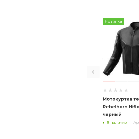
Новинка
Мотокуртка т
Rebelhorn Hifl
черный
Арт
В наличии