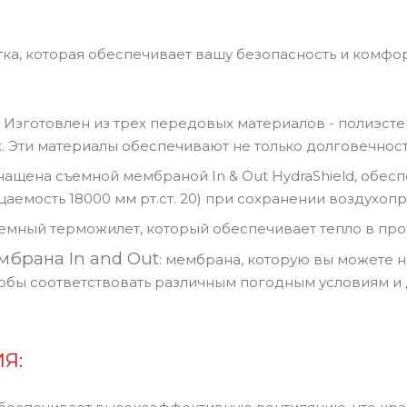
ртка, которая обеспечивает вашу безопасность и комфо
 Изготовлен из трех передовых материалов - полиэст
x. Эти материалы обеспечивают не только долговечность
ащена съемной мембраной In & Out HydraShield, обес
аемость 18000 мм рт.ст. 20) при сохранении воздухопро
ъемный терможилет, который обеспечивает тепло в про
мбрана In and Out
: мембрана, которую вы можете но
тобы соответствовать различным погодным условиям и 
Я: