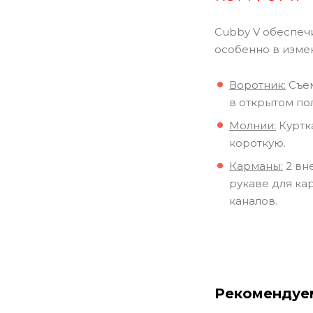
Cubby V обеспечи
особенно в изме
Воротник:
Съем
в открытом по
Молнии:
Куртк
короткую.
Карманы:
2 вн
рукаве для ка
каналов.
Рекомендуе