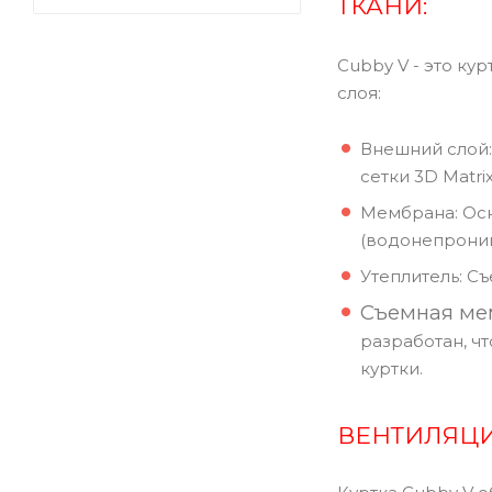
ТКАНИ:
Cubby V - это ку
слоя:
Внешний слой:
сетки 3D Matri
Мембрана: Осн
(водонепрониц
Утеплитель: С
Съемная ме
разработан, ч
куртки.
ВЕНТИЛЯЦИ