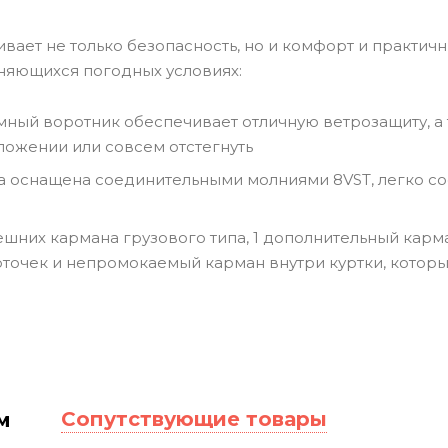
вает не только безопасность, но и комфорт и практич
няющихся погодных условиях:
ный воротник обеспечивает отличную ветрозащиту, а 
ложении или совсем отстегнуть
а оснащена соединительными молниями 8VST, легко со
ешних кармана грузового типа, 1 дополнительный карма
рточек и непромокаемый карман внутри куртки, которы
Сопутствующие товары
м