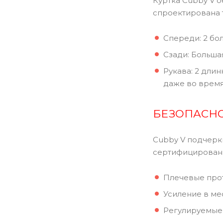
Куртка Cubby V 
спроектирована т
Спереди: 2 бо
Сзади: Больша
Рукава: 2 дли
даже во время
БЕЗОПАСНО
Cubby V подчерк
сертифицированн
Плечевые прот
Усиление в ме
Регулируемые