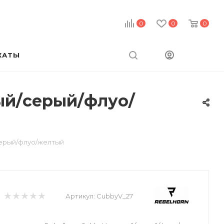
0
0
0
КАТЫ
ый/серый/флуо/
серый/флуо/желтый
Артикул:
CubbyV_27