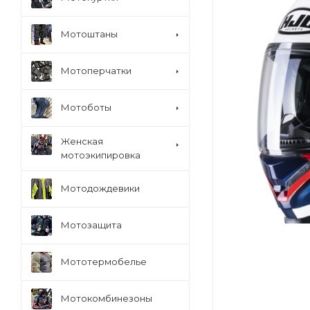
Мотоштаны
Мотоперчатки
Мотоботы
Женская
мотоэкипировка
Мотодождевики
Мотозащита
Мототермобелье
Мотокомбинезоны