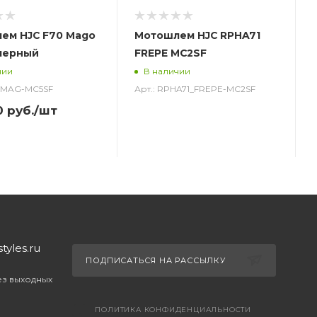
ем HJC F70 Mago
Мотошлем HJC RPHA71
черный
FREPE MC2SF
чии
В наличии
0_MAG-MC5SF
Арт.: RPHA71_FREPE-MC2SF
0
руб.
/шт
yles.ru
ПОДПИСАТЬСЯ НА РАССЫЛКУ
без выходных
ПОЛИТИКА КОНФИДЕНЦИАЛЬНОСТИ