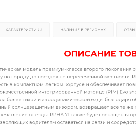
ХАРАКТЕРИСТИКИ
НАЛИЧИЕ В РЕГИОНАХ
ОТЗЫ
ОПИСАНИЕ ТО
тическая модель премиум-класса второго поколения от
ту по городу до поездок по пересеченной местности. 
сть в компактном, легком корпусе и обеспечивает п
качественной интегрированной матрице (PIM) Evo she
ля более тихой и аэродинамической езды благодаря 
нный солнцезащитным визором, возвращает все те же
печатление от езды. RPHA 71 также будет оснащен вто
озволяющих водителям оставаться на связи и сосредот