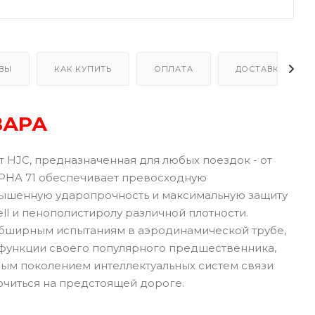
ВЫ
КАК КУПИТЬ
ОПЛАТА
ДОСТАВКА
ВАРА
 HJC, предназначенная для любых поездок - от
RPHA 71 обеспечивает превосходную
овышенную ударопрочность и максимальную защиту
ll и пенополистиролу различной плотности.
обширным испытаниям в аэродинамической трубе,
 функции своего популярного предшественника,
рым поколением интеллектуальных систем связи
очиться на предстоящей дороге.