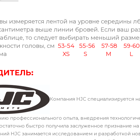
вы измеряется лентой на уровне середины лб
сантиметра выше линии бровей. Если ваш ра
таблице, то следует выбирать меньший разме
ности головы, см
53-54
55-56
57-58
59-
ма
XS
S
M
L
ДИТЕЛЬ:
Компания HJC специализируется на
нию профессионального опыта, внедрения технологич
остаточно быстро получила заслуженное признание н
ний HJC занимается исследованием и разработкой но