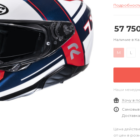
Подробност
57 75
Наличие в Ка
M
L
Наши менеджер
Хочу в п
Самовыво
Доставка
Цена действи
от цен в роз