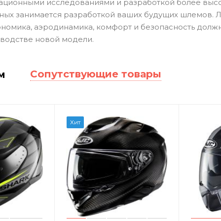
ационными исследованиями и разработкой более высок
ных занимается разработкой ваших будущих шлемов.
ономика, аэродинамика, комфорт и безопасность долж
водстве новой модели.
Сопутствующие товары
м
Хит