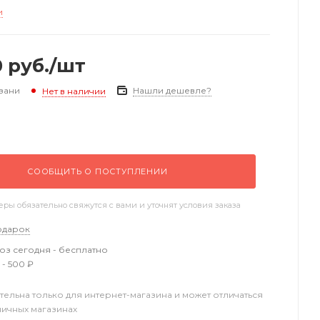
и
0
руб.
/шт
зани
Нашли дешевле?
Нет в наличии
СООБЩИТЬ О ПОСТУПЛЕНИИ
ы обязательно свяжутся с вами и уточнят условия заказа
одарок
з сегодня - бесплатно
 - 500 ₽
тельна только для интернет-магазина и может отличаться
ничных магазинах