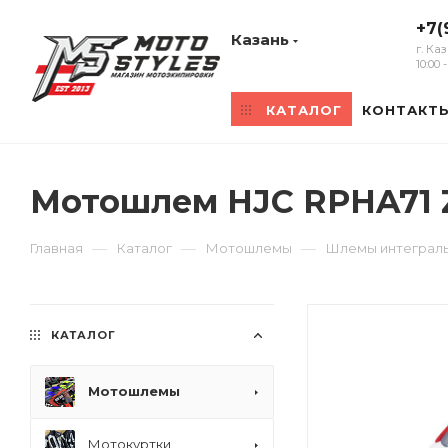
+7(
Казань
г. Ка
10:00
КАТАЛОГ
КОНТАКТ
Мотошлем HJC RPHA71 
—
—
—
Главная
Каталог
Мотошлемы
Шлемы интеграл
КАТАЛОГ
Мотошлемы
Мотокуртки