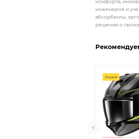
комфорта, иннов
инженеров и уче
абсорбенты, эрг
решения о произ
Рекомендуе
Акция