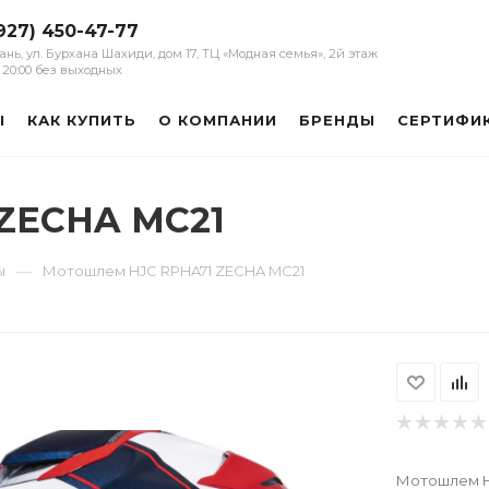
927) 450-47-77
зань, ул. Бурхана Шахиди, дом 17, ТЦ «Модная семья», 2й этаж
 - 20:00 без выходных
Ы
КАК КУПИТЬ
О КОМПАНИИ
БРЕНДЫ
СЕРТИФИ
ZECHA MC21
—
ы
Мотошлем HJC RPHA71 ZECHA MC21
Мотошлем H