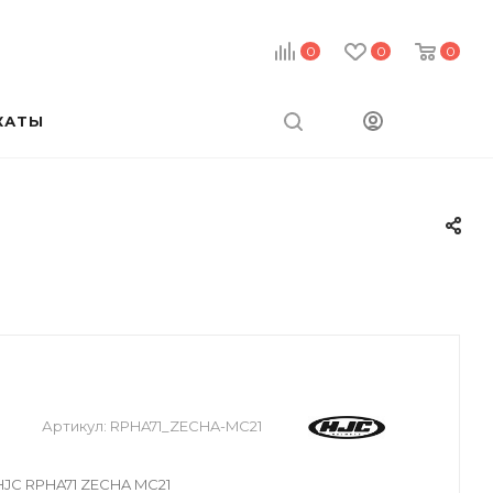
0
0
0
КАТЫ
Артикул:
RPHA71_ZECHA-MC21
JC RPHA71 ZECHA MC21