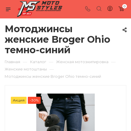
0
Мотоджинсы
женские Broger Ohio
темно-синий
—
—
—
Главная
Каталог
Женская мотоэкипировка
—
Женские мотоштаны
Мотоджинсы женские Broger Ohio темно-синий
Акция
-30%