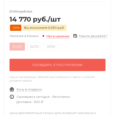
21 100
руб.
/шт
14 770
руб.
/шт
-30%
Вы экономите 6 330 руб.
Наличие в Казани
Нашли дешевле?
Нет в наличии
30/30
32/30
31/30
СООБЩИТЬ О ПОСТУПЛЕНИИ
Наши менеджеры обязательно свяжутся с вами и уточнят
условия заказа
Хочу в подарок
Самовывоз сегодня - бесплатно
Доставка - 500 ₽
Цена действительна только для интернет-магазина и