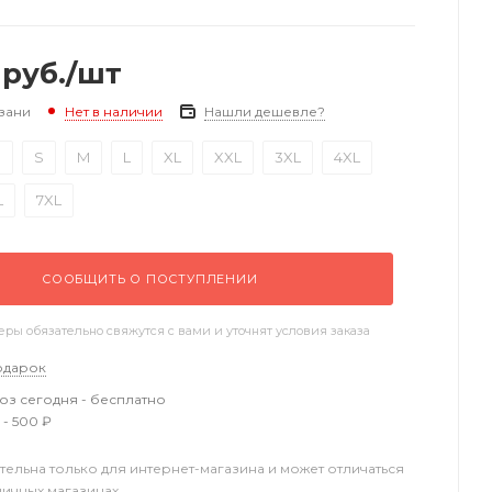
руб.
/шт
зани
Нашли дешевле?
Нет в наличии
S
S
M
L
XL
XXL
3XL
4XL
L
7XL
СООБЩИТЬ О ПОСТУПЛЕНИИ
ы обязательно свяжутся с вами и уточнят условия заказа
одарок
з сегодня - бесплатно
 - 500 ₽
тельна только для интернет-магазина и может отличаться
ничных магазинах