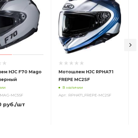
ем HJC F70 Mago
Мотошлем HJC RPHA71
черный
FREPE MC2SF
чии
В наличии
0_MAG-MC5SF
Арт.: RPHA71_FREPE-MC2SF
0
руб.
/шт