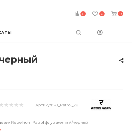
0
0
0
КАТЫ
/черный
Артикул:
RJ_Patrol_28
евик Rebelhorn Patrol флуо желтый/черный
и