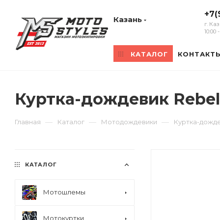
+7(
Казань
г. Ка
10:00
КАТАЛОГ
КОНТАКТ
Куртка-дождевик Rebel
—
—
—
Главная
Каталог
Мотодождевики
Куртка-дожде
КАТАЛОГ
Мотошлемы
Мотокуртки