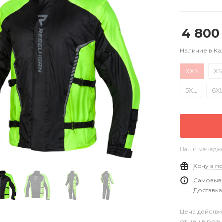
4 800
Наличие в Ка
XXS
X
5XL
6X
Наши менеджер
Хочу в п
Самовыво
Доставка
Цена действи
от цен в роз