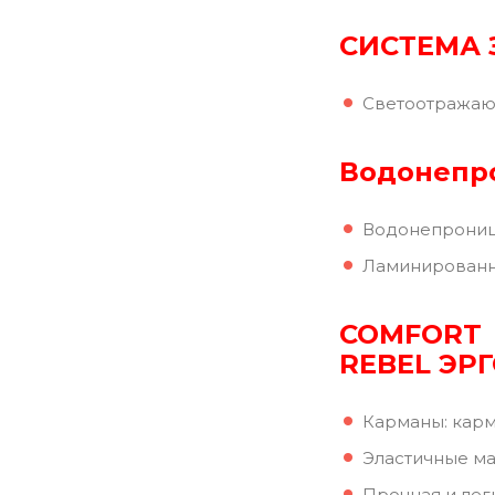
СИСТЕМА 
Светоотражаю
Водонепр
Водонепроница
Ламинированн
COMFORT
REBEL ЭР
Карманы: карм
Эластичные м
Прочная и лег