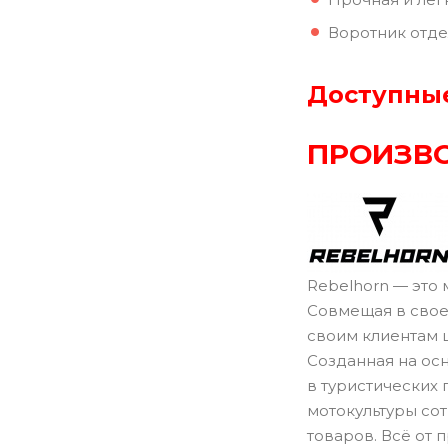
Воротник отде
Доступные
ПРОИЗВО
Rebelhorn — это 
Совмещая в свое
своим клиентам 
Созданная на ос
в туристических
мотокультуры со
товаров. Всё от