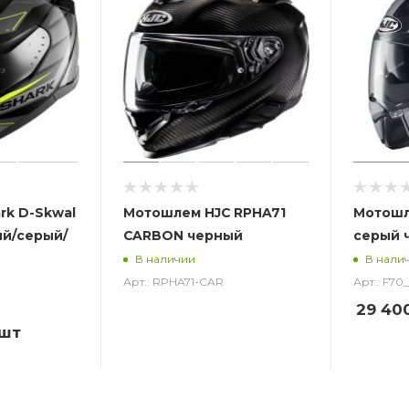
rk D-Skwal
Мотошлем HJC RPHA71
Мотошл
ый/серый/
CARBON черный
серый 
В наличии
В нали
Арт.: RPHA71-CAR
Арт.: F7
29 40
/шт