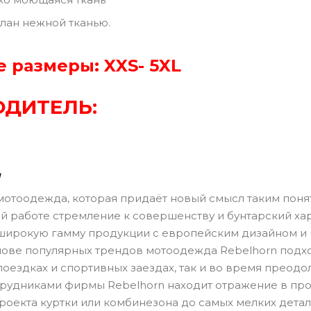
лан нежной тканью.
 размеры: XXS- 5XL
ДИТЕЛЬ:
мотоодежда, которая придаёт новый смысл таким понят
й работе стремление к совершенству и бунтарский хар
широкую гамму продукции с европейским дизайном и 
нове популярных трендов мотоодежда Rebelhorn подход
 поездках и спортивных заездах, так и во время прео
трудниками фирмы Rebelhorn находит отражение в пр
 проекта куртки или комбинезона до самых мелких дет