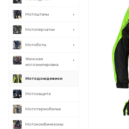
Мотоштаны
Мотоперчатки
Мотоботы
Женская
мотоэкипировка
Мотодождевики
Мотозащита
Мототермобелье
Мотокомбинезоны