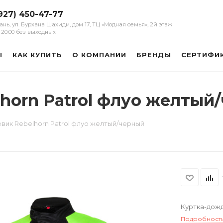
927) 450-47-77
зань, ул. Бурхана Шахиди, дом 17, ТЦ «Модная семья», 2й этаж
 - 20:00 без выходных
Ы
КАК КУПИТЬ
О КОМПАНИИ
БРЕНДЫ
СЕРТИФИ
horn Patrol флуо желтый
вик Rebelhorn Patrol флуо желтый/черный
Куртка-дожд
Подробност