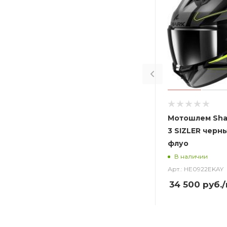
Мотошлем Sha
3 SIZLER черн
флуо
В наличии
Арт.: HE0922EKAY
34 500
руб.