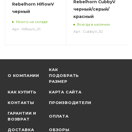
Rebelhorn CubbyV
Rebelhorn HiflowV
черный/серый/
черный
красный
Много на складе
Всегда в наличии
Арт.: HiflowV_01
Арт.: CubbyV_32
КАК
О КОМПАНИИ
ПОДОБРАТЬ
РАЗМЕР
КАК КУПИТЬ
КАРТА САЙТА
КОНТАКТЫ
ПРОИЗВОДИТЕЛИ
ГАРАНТИИ И
ОПЛАТА
ВОЗВРАТ
ДОСТАВКА
ОБЗОРЫ