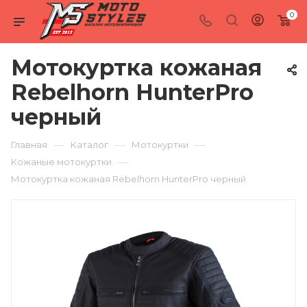
0
Мотокуртка кожаная
Rebelhorn HunterPro
черный
—
—
—
Главная
Каталог
Мотокуртки
—
Кожаные мотокуртки
Мотокуртка кожаная Rebelhorn HunterPro черный