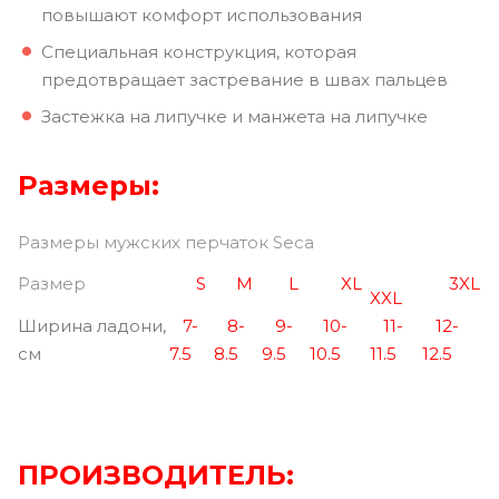
повышают комфорт использования
Специальная конструкция, которая
предотвращает застревание в швах пальцев
Застежка на липучке и манжета на липучке
Размеры:
Размеры мужских перч
аток Seca
Pазмер
S
M
L
XL
3XL
XXL
Ширина ладони,
7-
8-
9-
10-
11-
12-
см
7.5
8.5
9.5
10.5
11.5
12.5
ПРОИЗВОДИТЕЛЬ: