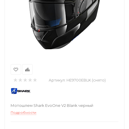
Артикул:
HE9700EBLK (снято)
Мотошлем Shark EvoOne V2 Blank черный
Подробности