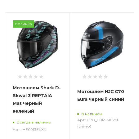
Новинка
Мотошлем Shark D-
Мотошлем HJC C70
Skwal 3 REPTAIA
Eura черный синий
Mat черный
зеленый
В наличии
Арт.: C70_EUR-MC2SF
Всегда в наличии
(снято)
Арт.: HE0913EKXK