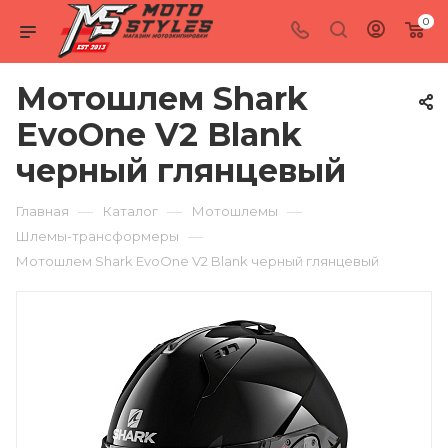
0
Мотошлем Shark
EvoOne V2 Blank
черный глянцевый
—
—
—
Главная
Каталог
Мотошлемы
—
Шлемы-трансформеры
Мотошлем Shark EvoOne V2 Blank черный глянцевый