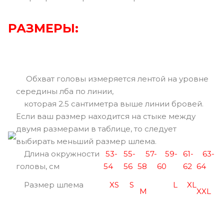
РАЗМЕРЫ:
Обхват головы измеряется лентой на уровне
середины лба по линии,
которая 2.5 сантиметра выше линии бровей.
Если ваш размер находится на стыке между
двумя размерами в таблице, то следует
выбирать меньший размер шлема.
Длина окружности
53-
55-
57-
59-
61-
63-
головы, см
54
56
58
60
62
64
Размер шлема
XS
S
L
XL
M
XXL