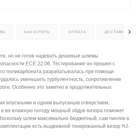
ВЫ
КАК КУПИТЬ
ОПЛАТА
ДОСТАВКА
жете, но не готов надевать дешевые шлемы
опасности ECE 22.06. Тестирование он прошел с
ного поликарбоната разрабатывалась при помощи
 удалось уменьшить турбулентность, сопротивление
ороге. Особенно это заметно в продолжительных
мя впускными и одним выпускным отверстием,
, а во влажную погоду мощный обдув визора поможет
 Поскольку шлем максимально бюджетный, сам пинлок в
ой комплектации есть выдвижной тонированный визор HJ-