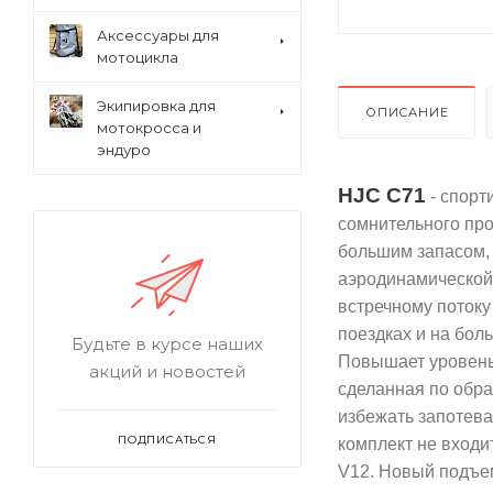
Аксессуары для
мотоцикла
Экипировка для
ОПИСАНИЕ
мотокросса и
эндуро
HJC C7
1
- спорт
сомнительного про
большим запасом, 
аэродинамической 
встречному потоку
поездках и на бол
Будьте в курсе наших
Повышает уровень
акций и новостей
сделанная по обра
избежать запотева
ПОДПИСАТЬСЯ
комплект не входи
V12. Новый подъе