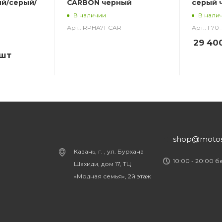
ый/серый/
CARBON черный
серый 
В наличии
В нали
Арт.: RPHA71-CAR
Арт.: F7
29 40
/шт
shop@motost
Казань, г. , ул. Бурхана
10:00 - 20:00 
Шахиди, дом 17, ТЦ
«Модная семья», 2й этаж