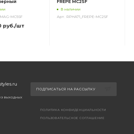
черный
FREPE MC2SF
чии
В наличии
0_MAG-MC5SF
Арт.: RPHA71_FREPE-MC2SF
0
руб.
/шт
yles.ru
ПОДПИСАТЬСЯ НА РАССЫЛКУ
без выходных
ПОЛИТИКА КОНФИДЕНЦИАЛЬНОСТИ
ПОЛЬЗОВАТЕЛЬСКОЕ СОГЛАШЕНИЕ