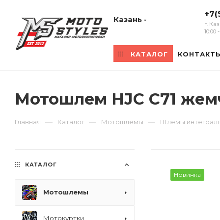
+7(
Казань
г. Ка
10:00
КАТАЛОГ
КОНТАКТ
Мотошлем HJC C71 же
—
—
—
Главная
Каталог
Мотошлемы
Шлемы интеграл
КАТАЛОГ
Новинка
Мотошлемы
Мотокуртки