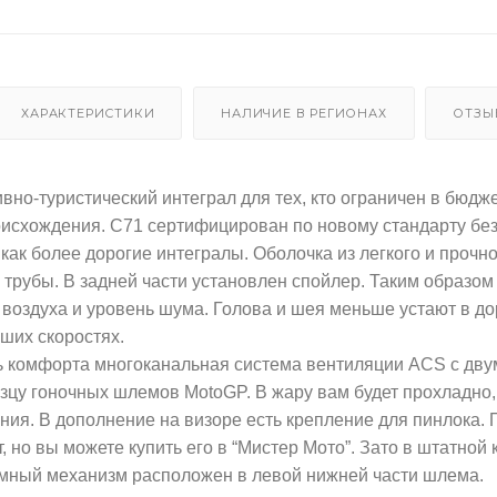
ХАРАКТЕРИСТИКИ
НАЛИЧИЕ В РЕГИОНАХ
ОТЗЫ
ивно-туристический интеграл для тех, кто ограничен в бюд
исхождения. C71 сертифицирован по новому стандарту без
как более дорогие интегралы. Оболочка из легкого и проч
трубы. В задней части установлен спойлер. Таким образом
 воздуха и уровень шума. Голова и шея меньше устают в д
ьших скоростях.
 комфорта многоканальная система вентиляции ACS с дву
зцу гоночных шлемов MotoGP. В жару вам будет прохладно
ния. В дополнение на визоре есть крепление для пинлока.
т, но вы можете купить его в “Мистер Мото”. Зато в штатн
мный механизм расположен в левой нижней части шлема.