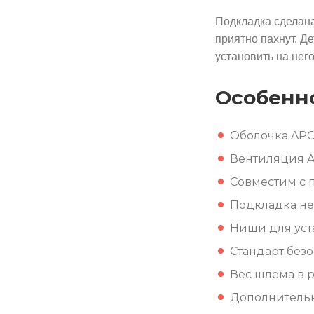
Подкладка сделана
приятно пахнут. Д
установить на нег
Особенно
Оболочка APC
Вентиляция AC
Совместим с 
Подкладка не 
Ниши для уст
Стандарт безо
Вес шлема в р
Дополнитель