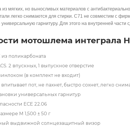
 из мягких, но выносливых материалов с антибактериальной
етали легко снимаются для стирки. C71 не совместим с фи
о универсальную гарнитуру. Для этого на внутренней части
сти мотошлема интеграла H
 из поликарбоната
S. 2 впускных, 1 выпускное отверстие
пинлоком (в комплект не входит)
впитывает пот, не пахнет, быстро сохнет, легко сним
ановки универсальных гарнитур
пасности ECE 22.06
азмере M 1,500 ± 50 г
ный выдвижной солнцезащитный визор