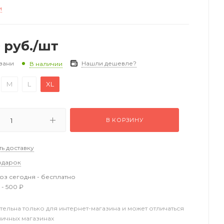
и
0
руб.
/шт
зани
Нашли дешевле?
В наличии
M
L
XL
В КОРЗИНУ
ть доставку
одарок
з сегодня - бесплатно
 - 500 ₽
тельна только для интернет-магазина и может отличаться
ничных магазинах