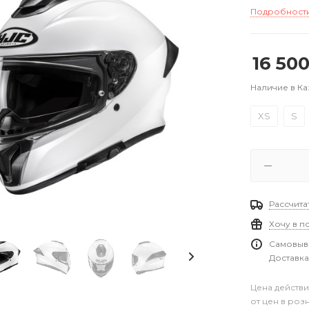
Подробност
16 50
Наличие в Ка
XS
S
Рассчита
Хочу в п
Самовыво
Доставка
Цена действи
от цен в роз