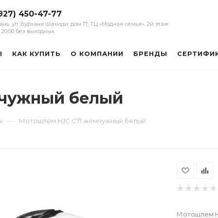
927) 450-47-77
зань, ул. Бурхана Шахиди, дом 17, ТЦ «Модная семья», 2й этаж
 - 20:00 без выходных
Ы
КАК КУПИТЬ
О КОМПАНИИ
БРЕНДЫ
СЕРТИФИ
мчужный белый
—
ы
Мотошлем HJC C71 жемчужный белый
Мотошлем H