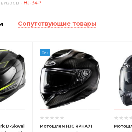
визоры -
HJ-34P
Сопутствующие товары
м
Хит
rk D-Skwal
Мотошлем HJC RPHA71
Мотошл