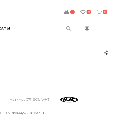
0
0
0
КАТЫ
Артикул:
C71_SOL-WHT
JC C71 жемчужный белый