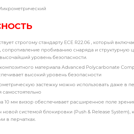
Микрометрический
СНОСТЬ
твует строгому стандарту ECE R22.06 , который включ
, сопротивление пробиванию снаряда и структурную це
высочайший уровень безопасности.
 композитного материала Advanced Polycarbonate Comp
печивает высокий уровень безопасности
метрическую застежку можно использовать даже в перч
я самостоятельно
а 10 мм визор обеспечивает расширенное поле зрения
 новой системой блокировки (Push & Release System), 
и в перчатках.