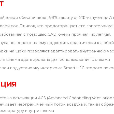
Т
й визор обеспечивает 99% защиту от УФ-излучения А 
влен под Пинлок, что предотвращает его запотевание;
работанная с помощью CAD, очень прочная, но легкая.
пуса позволяют шлему подходить практически к любо
дки на щеки позволяют адаптировать внутреннюю час
сть шлема адаптирована для использования с очками
ван под установку интеркома Smart HJC второго поко
ЯЦИЯ
тема вентиляции ACS (Advanced Channeling Ventilation
ечивает неограниченный поток воздуха и, таким обра
емпературу внутри шлема