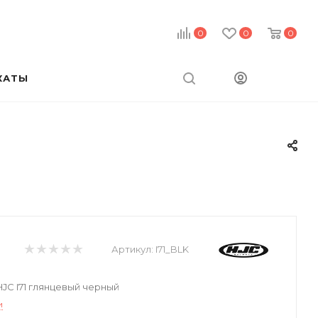
0
0
0
КАТЫ
Артикул:
I71_BLK
C I71 глянцевый черный
и