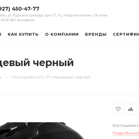
927) 450-47-77
зань, ул. Бурхана Шахиди, дом 17, ТЦ «Модная семья», 2й этаж
 - 20:00 без выходных
Ы
КАК КУПИТЬ
О КОМПАНИИ
БРЕНДЫ
СЕРТИФИ
цевый черный
—
ы
Мотошлем HJC I71 глянцевый черный
Мотошлем HJ
Подробност