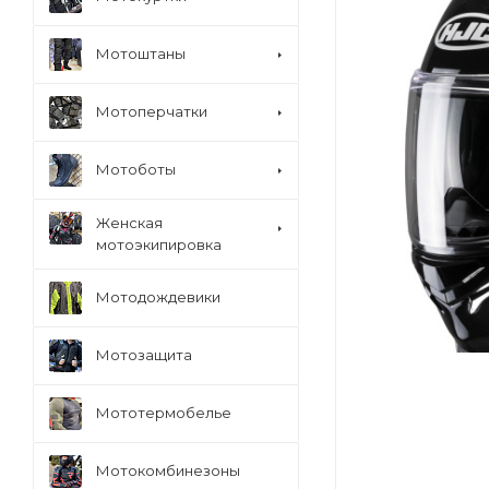
Мотоштаны
Мотоперчатки
Мотоботы
Женская
мотоэкипировка
Мотодождевики
Мотозащита
Мототермобелье
Мотокомбинезоны