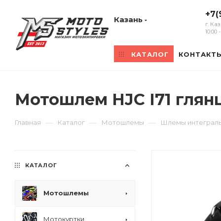
+7(
Казань
г. Ка
10:00
КАТАЛОГ
КОНТАКТ
Мотошлем HJC I71 глян
—
—
—
Главная
Каталог
Мотошлемы
Шлемы интеграл
КАТАЛОГ
Мотошлемы
Мотокуртки