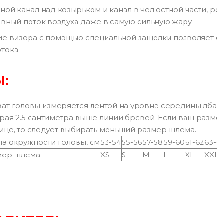
ной канал над козырьком и канал в челюстной части, 
вный поток воздуха даже в самую сильную жару
е визора с помощью специальной защелки позволяет 
отока
:
ат головы измеряется лентой на уровне середины лба 
рая 2.5 сантиметра выше линии бровей. Если ваш раз
ице, то следует выбирать меньший размер шлема.
а окружности головы, см
53-54
55-56
57-58
59-60
61-62
63-
мер шлема
XS
S
M
L
XL
XX