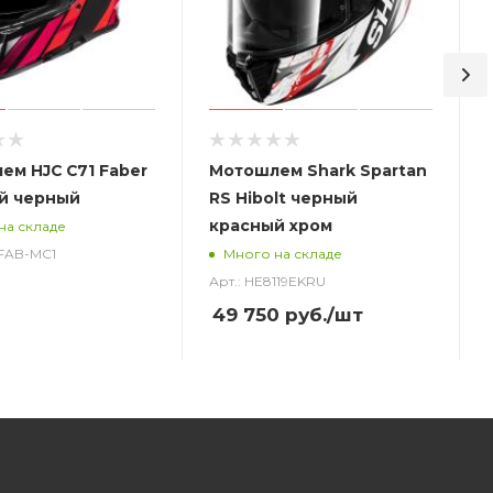
ем HJC C71 Faber
Мотошлем Shark Spartan
й черный
RS Hibolt черный
красный хром
на складе
_FAB-MC1
Много на складе
Арт.: HE8119EKRU
49 750
руб.
/шт