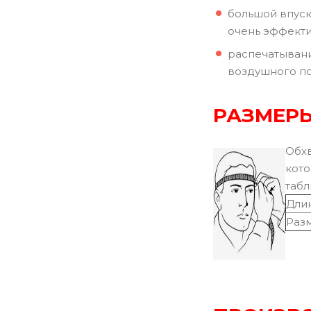
большой впуск
очень эффекти
распечатывани
воздушного п
РАЗМЕРЫ
Обхв
кото
табл
Длин
Раз