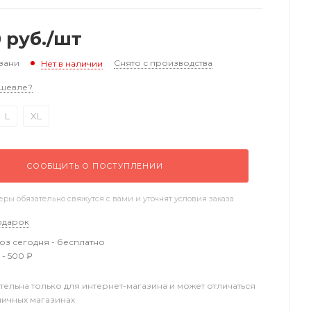
0
руб.
/шт
зани
Снято с производства
Нет в наличии
шевле?
L
XL
СООБЩИТЬ О ПОСТУПЛЕНИИ
ы обязательно свяжутся с вами и уточнят условия заказа
одарок
з сегодня - бесплатно
 - 500 ₽
тельна только для интернет-магазина и может отличаться
ничных магазинах