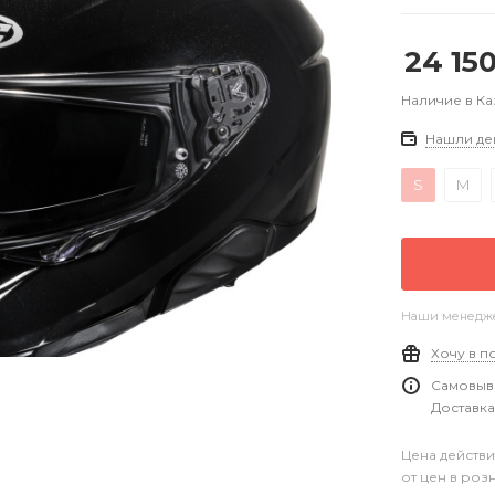
24 15
Наличие в Ка
Нашли де
S
M
Наши менеджер
Хочу в п
Самовыво
Доставка
Цена действи
от цен в роз