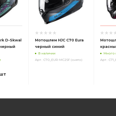
rk D-Skwal
Мотошлем HJC C70 Eura
Мотошл
 черный
черный синий
красны
В наличии
Много 
Арт.: C70_EUR-MC2SF (снято)
Арт.: C71
е
/шт