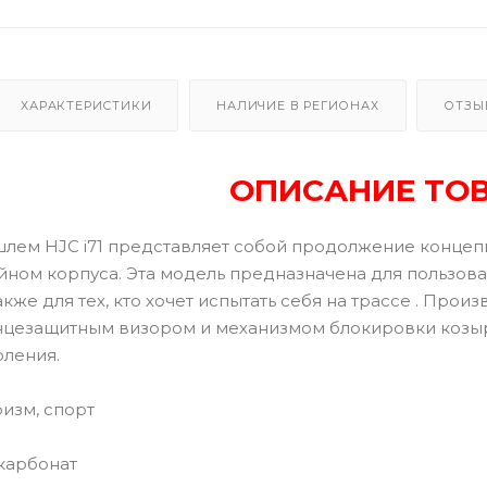
ХАРАКТЕРИСТИКИ
НАЛИЧИЕ В РЕГИОНАХ
ОТЗЫ
ОПИСАНИЕ ТО
лем HJC i71 представляет собой продолжение концеп
йном корпуса. Эта модель предназначена для пользов
также для тех, кто хочет испытать себя на трассе . Про
нцезащитным визором и механизмом блокировки козырьк
оления.
изм, спорт
карбонат