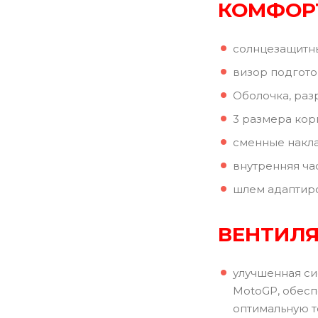
КОМФОР
солнцезащитны
визор подгото
Оболочка, раз
3 размера кор
сменные накла
внутренняя ча
шлем адаптиро
ВЕНТИЛ
улучшенная сис
MotoGP, обесп
оптимальную т