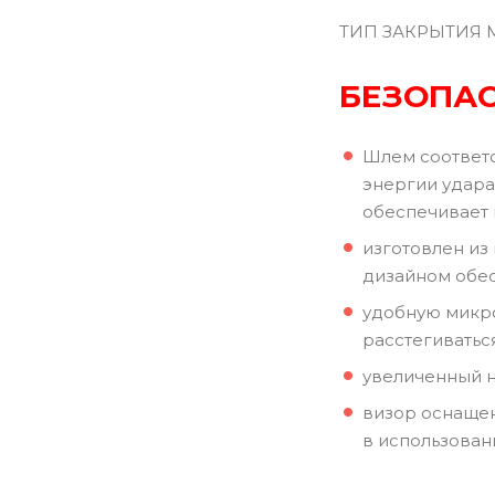
ТИП ЗАКРЫТИЯ 
БЕЗОПА
Шлем соответс
энергии удара
обеспечивает 
изготовлен из
дизайном обес
удобную микро
расстегиватьс
увеличенный н
визор оснащен
в использовани