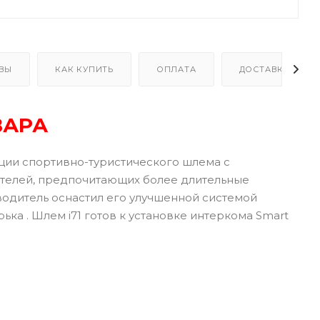
ВЫ
КАК КУПИТЬ
ОПЛАТА
ДОСТАВКА
ВАРА
ции спортивно-туристического шлема с
ателей, предпочитающих более длительные
изводитель оснастил его улучшенной системой
а . Шлем i71 готов к установке интеркома Smart