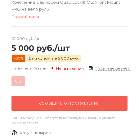
Крепление с выносом Quad Lock® Out Front Mount
PRO на вело руль
Подробности
10 000
руб.
/шт
5 000
руб.
/шт
-50%
Вы экономите 5 000 руб.
Наличие в Казани
Нашли дешевле?
Нет в наличии
OS
СООБЩИТЬ О ПОСТУПЛЕНИИ
Наши менеджеры обязательно свяжутся с вами и уточнят
условия заказа
Хочу в подарок