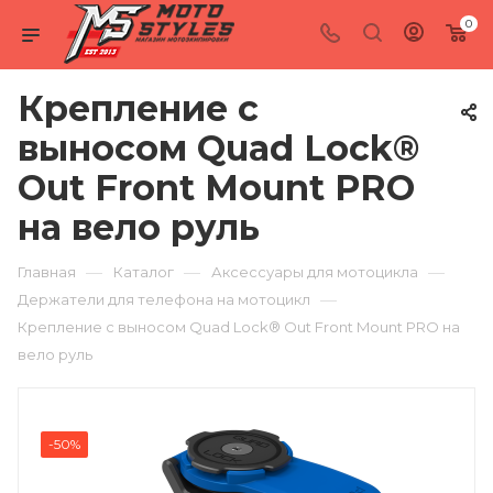
0
Крепление с
выносом Quad Lock®
Out Front Mount PRO
на вело руль
—
—
—
Главная
Каталог
Аксессуары для мотоцикла
—
Держатели для телефона на мотоцикл
Крепление с выносом Quad Lock® Out Front Mount PRO на
вело руль
-50%