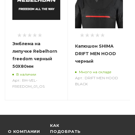
Эмблема на
Капюшон SHIMA
липучке Rebelhorn
DRIFT MEN HOOD
freedom черный
черный
50X80мм
Много на складе
В наличии
Арт.: DRIFT MEN HOOD
Арт.: RH-VEL-
BLACK
FREEDOM_01_OS
КАК
О КОМПАНИИ
ПОДОБРАТЬ