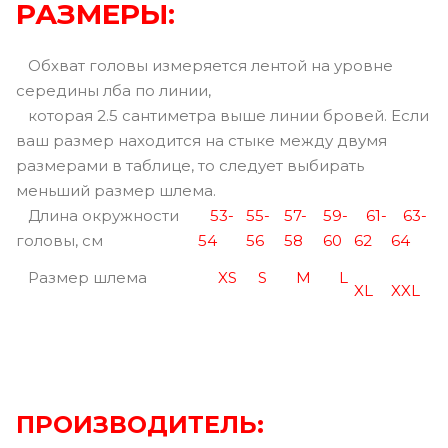
РАЗМЕРЫ:
Обхват головы измеряется лентой на уровне
середины лба по линии,
которая 2.5 сантиметра выше линии бровей. Если
ваш размер находится на стыке между двумя
размерами в таблице, то следует выбирать
меньший размер шлема.
Длина окружности
53-
55-
57-
59-
61-
63-
головы, см
54
56
58
60
62
64
Размер шлема
XS
S
M
L
XL
XXL
ПРОИЗВОДИТЕЛЬ: