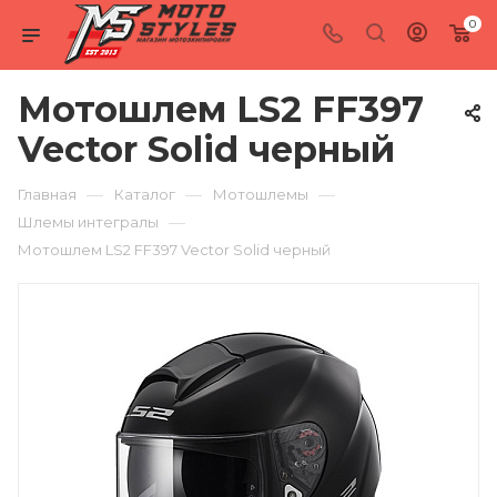
0
Мотошлем LS2 FF397
Vector Solid черный
—
—
—
Главная
Каталог
Мотошлемы
—
Шлемы интегралы
Мотошлем LS2 FF397 Vector Solid черный