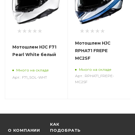
Мотошлем HJC
Мотошлем HJC F71
RPHA71 FREPE
Pearl White белый
MC2SF
Много на складе
Много на складе
Арт.: RPHA71_FREPE-
Арт.: F71_SOL-WHT
MC2SF
КАК
О КОМПАНИИ
ПОДОБРАТЬ