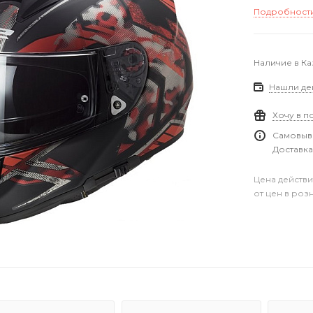
Подробност
Наличие в Ка
Нашли де
Хочу в п
Самовыво
Доставка
Цена действи
от цен в роз