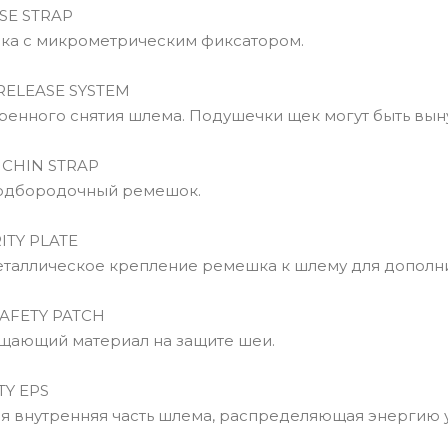
SE STRAP
а с микрометрическим фиксатором.
ELEASE SYSTEM
нного снятия шлема. Подушечки щек могут быть вынут
CHIN STRAP
дбородочный ремешок.
TY PLATE
аллическое крепление ремешка к шлему для дополни
AFETY PATCH
ающий материал на защите шеи.
Y EPS
внутренняя часть шлема, распределяющая энергию 