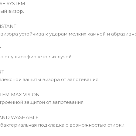
E SYSTEM
й визор.
ISTANT
изора устойчива к ударам мелких камней и абразивно
T
 от ультрафиолетовых лучей.
NT
ексной защиты визора от запотевания.
TEM MAX VISION
роенной защитой от запотевания.
AND WASHABLE
актериальная подкладка с возможностью стирки.