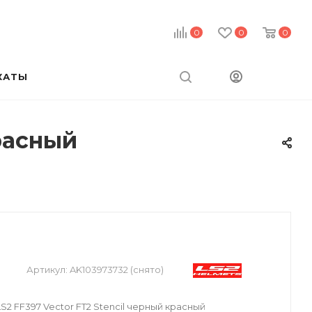
0
0
0
КАТЫ
расный
Артикул:
AK103973732 (снято)
2 FF397 Vector FT2 Stencil черный красный