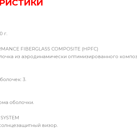
РИСТИКИ
0 г.
ANCE FIBERGLASS COMPOSITE (HPFC)
чка из аэродинамически оптимизированного компози
олочек: 3.
ма оболочки.
 SYSTEM
олнцезащитный визор.