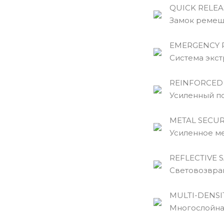
QUICK RELEA
Замок ремешк
EMERGENCY R
Cистема экстре
REINFORCED 
Усиленный по
METAL SECURI
Усиленное мет
REFLECTIVE S
Световозвращ
MULTI-DENSIT
Многослойная 