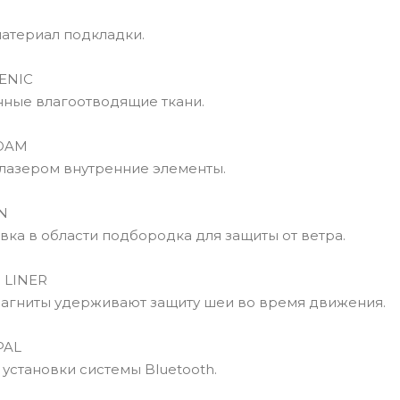
териал подкладки.
ENIC
ые влагоотводящие ткани.
OAM
азером внутренние элементы.
N
ка в области подбородка для защиты от ветра.
LINER
ниты удерживают защиту шеи во время движения.
PAL
становки системы Bluetooth.