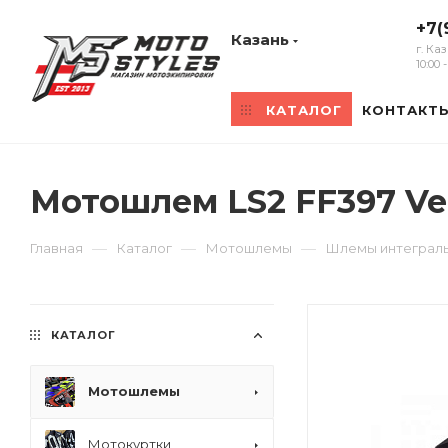
+7(
Казань
г. Ка
10:00
КАТАЛОГ
КОНТАКТ
Мотошлем LS2 FF397 Vec
—
—
—
Главная
Каталог
Мотошлемы
Шлемы интеграл
КАТАЛОГ
Мотошлемы
Мотокуртки