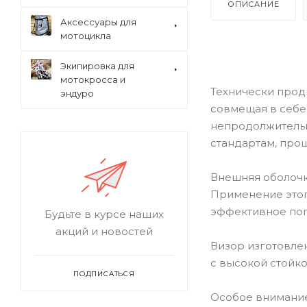
ОПИСАНИЕ
Аксессуары для
мотоцикла
Экипировка для
мотокросса и
Технически прод
эндуро
совмещая в себе
непродолжительн
стандартам, про
Внешняя оболочк
Применение этог
эффективное пог
Будьте в курсе наших
акций и новостей
Визор изготовле
с высокой стойк
ПОДПИСАТЬСЯ
Особое внимание