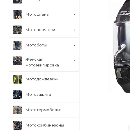
Мотоштаны
Мотоперчатки
Мотоботы
Женская
мотоэкипировка
Мотодождевики
Мотозащита
Мототермобелье
Мотокомбинезоны