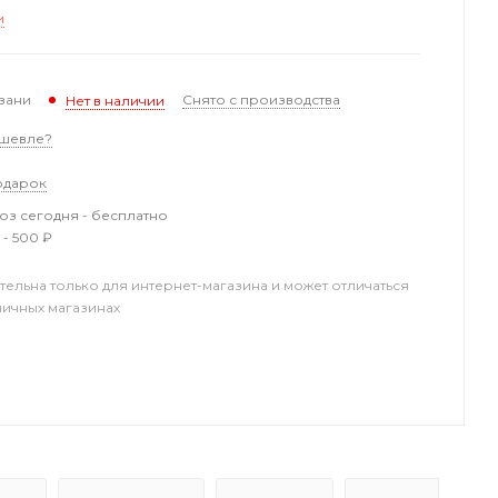
и
зани
Снято с производства
Нет в наличии
шевле?
одарок
з сегодня - бесплатно
 - 500 ₽
тельна только для интернет-магазина и может отличаться
ничных магазинах