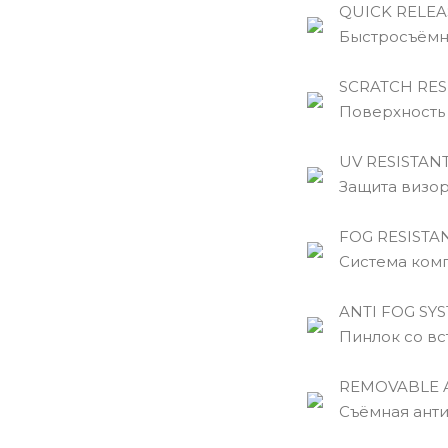
QUICK RELEAS
Быстросъёмны
SCRATCH RES
Поверхность в
UV RESISTAN
Защита визора
FOG RESISTA
Система компл
ANTI FOG SYS
Пинлок со вст
REMOVABLE 
Съёмная антиб