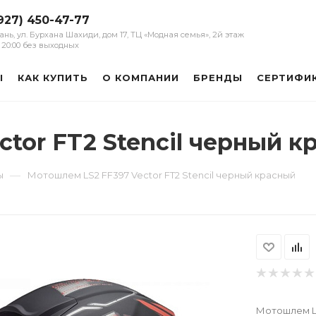
927) 450-47-77
зань, ул. Бурхана Шахиди, дом 17, ТЦ «Модная семья», 2й этаж
 - 20:00 без выходных
Ы
КАК КУПИТЬ
О КОМПАНИИ
БРЕНДЫ
СЕРТИФИ
tor FT2 Stencil черный к
—
ы
Мотошлем LS2 FF397 Vector FT2 Stencil черный красный
Мотошлем LS