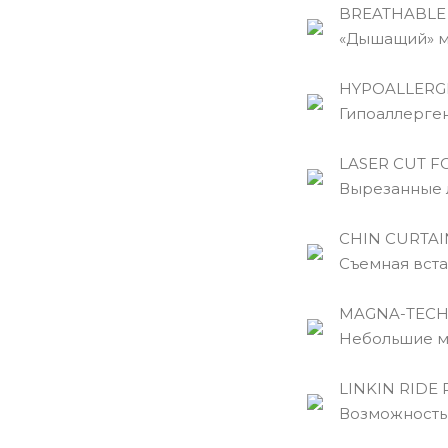
BREATHABLE
«Дышащий» ма
HYPOALLERG
Гипоаллергенн
LASER CUT F
Вырезанные л
CHIN CURTAI
Съемная встав
MAGNA-TECH 
Небольшие маг
LINKIN RIDE 
Возможность у