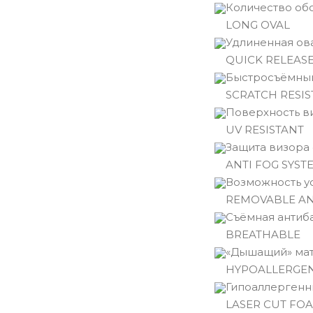
Количество обо
LONG OVAL
Удлиненная ов
QUICK RELEASE
Быстросъёмный
SCRATCH RESIS
Поверхность ви
UV RESISTANT
Защита визора 
ANTI FOG SYST
Возможность у
REMOVABLE A
Съёмная антиб
BREATHABLE
«Дышащий» мат
HYPOALLERGE
Гипоаллергенн
LASER CUT FO