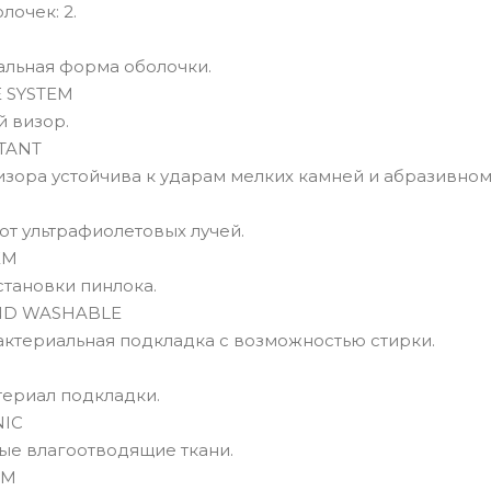
лочек: 2.
альная форма оболочки.
 SYSTEM
 визор.
TANT
зора устойчива к ударам мелких камней и абразивном
от ультрафиолетовых лучей.
EM
становки пинлока.
ND WASHABLE
актериальная подкладка с возможностью стирки.
ериал подкладки.
NIC
ые влагоотводящие ткани.
AM