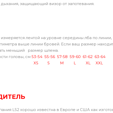
 дыхания, защищающий визор от запотевания.
измеряется лентой на уровне середины лба по линии,
нтиметра выше линии бровей. Если ваш размер находит
ать меньший размер шлема.
сти головы, см
53-54
55-56
57-58
59-60
61-62
63-64
XS
S
M
L
XL
XXL
ДИТЕЛЬ
пания LS2 хорошо известна в Европе и США как изгот