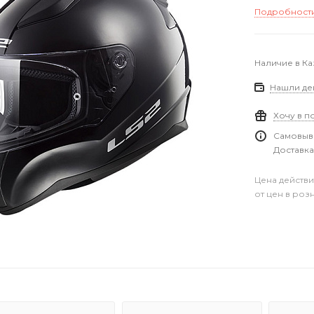
Подробност
Наличие в Ка
Нашли де
Хочу в п
Самовыво
Доставка
Цена действи
от цен в роз