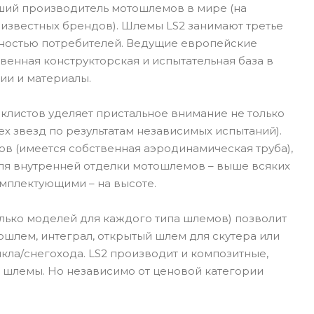
йший производитель мотошлемов в мире (на
 известных брендов). Шлемы LS2 занимают третье
рностью потребителей. Ведущие европейские
венная конструкторская и испытательная база в
ии и материалы.
иклистов уделяет пристальное внимание не только
х звезд по результатам независимых испытаний).
в (имеется собственная аэродинамическая труба),
для внутренней отделки мотошлемов – выше всяких
омплектующими – на высоте.
лько моделей для каждого типа шлемов) позволит
ошлем, интеграл, открытый шлем для скутера или
ла/снегохода. LS2 производит и композитные,
 шлемы. Но независимо от ценовой категории