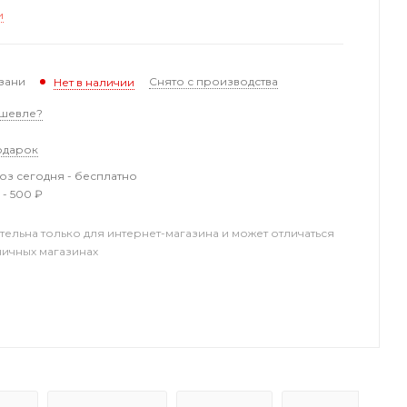
и
зани
Снято с производства
Нет в наличии
шевле?
одарок
з сегодня - бесплатно
 - 500 ₽
тельна только для интернет-магазина и может отличаться
ничных магазинах