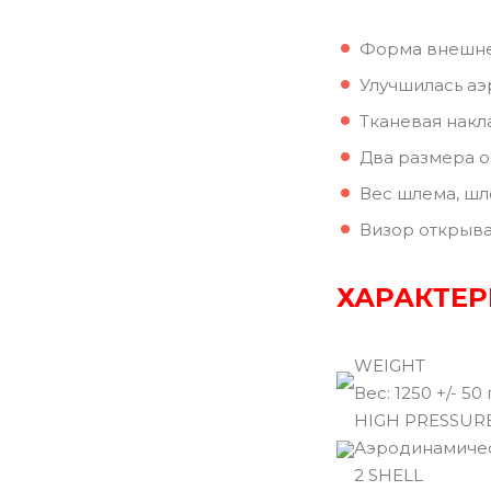
Форма внешней
Улучшилась аэ
Тканевая накл
Два размера о
Вес шлема, шл
Визор открыва
ХАРАКТЕР
WEIGHT
Вec: 1250 +/- 50 
HIGH PRESSUR
Аэродинамичес
2 SHELL