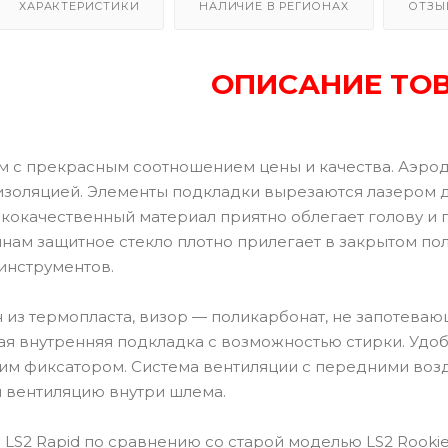
ХАРАКТЕРИСТИКИ
НАЛИЧИЕ В РЕГИОНАХ
ОТЗЫ
ОПИСАНИЕ ТО
 с прекрасным соотношением цены и качества. Аэро
изоляцией. Элементы подкладки вырезаются лазером 
кокачественный материал приятно облегает голову и
инам защитное стекло плотно прилегает в закрытом по
инструментов.
из термопласта, визор — поликарбонат, не запотевающ
ая внутренняя подкладка с возможностью стирки. Удо
м фиксатором. Система вентиляции с передними возд
 вентиляцию внутри шлема.
 LS2 Rapid по сравнению со старой моделью LS2 Rookie