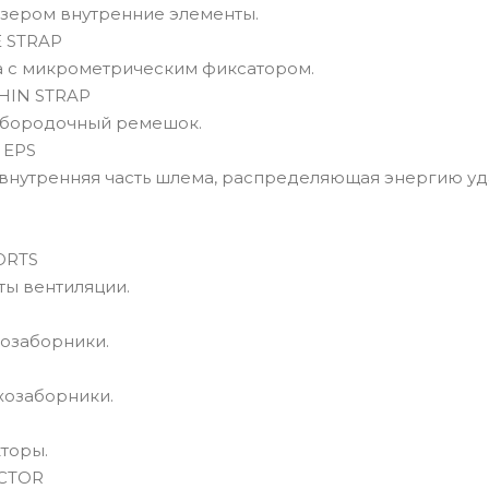
зером внутренние элементы.
 STRAP
 с микрометрическим фиксатором.
HIN STRAP
дбородочный ремешок.
 EPS
внутренняя часть шлема, распределяющая энергию уд
ORTS
ты вентиляции.
озаборники.
хозаборники.
торы.
CTOR