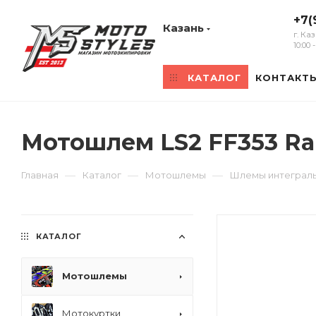
+7(
Казань
г. Ка
10:00
КАТАЛОГ
КОНТАКТ
Мотошлем LS2 FF353 Ra
—
—
—
Главная
Каталог
Мотошлемы
Шлемы интеграл
КАТАЛОГ
Мотошлемы
Мотокуртки