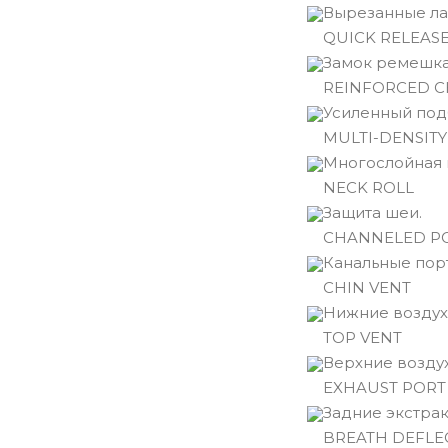
Вырезанные ла
QUICK RELEASE
Замок ремешка
REINFORCED C
Усиленный по
MULTI-DENSITY
Многослойная 
NECK ROLL
Защита шеи.
CHANNELED P
Канальные пор
CHIN VENT
Нижние воздух
TOP VENT
Верхние возду
EXHAUST PORT
Задние экстрак
BREATH DEFLE