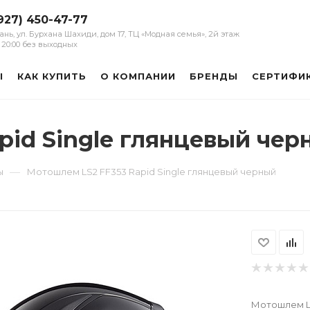
927) 450-47-77
зань, ул. Бурхана Шахиди, дом 17, ТЦ «Модная семья», 2й этаж
 - 20:00 без выходных
Ы
КАК КУПИТЬ
О КОМПАНИИ
БРЕНДЫ
СЕРТИФИ
pid Single глянцевый чер
—
ы
Мотошлем LS2 FF353 Rapid Single глянцевый черный
Мотошлем LS