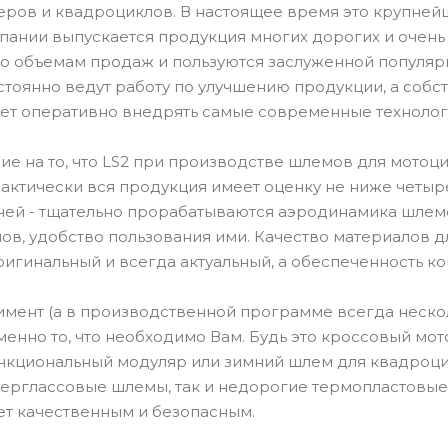
теров и квадроциклов. В настоящее время это крупне
мпании выпускается продукция многих дорогих и очень
по объемам продаж и пользуются заслуженной популя
тоянно ведут работу по улучшению продукции, а собст
ет оперативно внедрять самые современные технолог
е на то, что LS2 при производстве шлемов для мотоц
актически вся продукция имеет оценку не ниже четыре
очей - тщательно прорабатываются аэродинамика шлемо
ов, удобство пользования ими. Качество материалов 
ригинальный и всегда актуальный, а обеспеченность к
мент (а в производственной программе всегда неско
енно то, что необходимо Вам. Будь это кроссовый мот
ункциональный модуляр или зимний шлем для квадроцик
ерглассовые шлемы, так и недорогие термопластовые
ет качественным и безопасным.