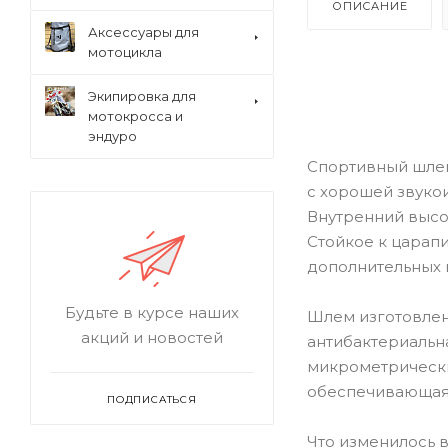
ОПИСАНИЕ
Аксессуары для
мотоцикла
Экипировка для
мотокросса и
эндуро
Спортивный шлем
с хорошей звуко
Внутренний высо
Стойкое к царап
дополнительных 
Будьте в курсе наших
Шлем изготовлен 
акций и новостей
антибактериальн
микрометрически
обеспечивающая
ПОДПИСАТЬСЯ
Что изменилось в