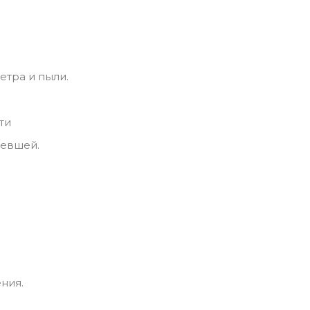
етра и пыли.
ти
левшей.
ния.