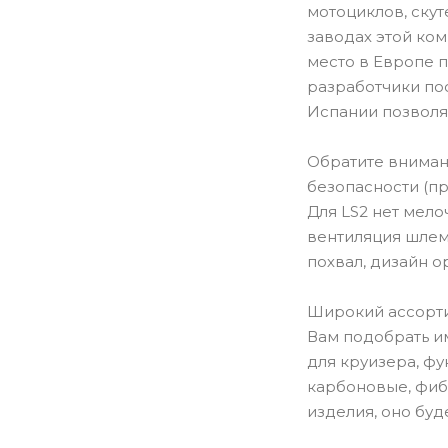
мотоциклов, ску
заводах этой ко
место в Европе 
разработчики пос
Испании позволя
Обратите внимани
безопасности (пр
Для LS2 нет мел
вентиляция шлем
похвал, дизайн о
Широкий ассорти
Вам подобрать им
для круизера, ф
карбоновые, фиб
изделия, оно буд