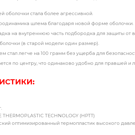
 оболочки стала более агрессивной.
родинамика шлема благодаря новой форме оболочки.
адка на внутреннюю часть подбородка для защиты от в
болочки (в старой модели один размер).
ем стал легче на 100 грамм без ущерба для безопаснос
ется по центру, что одинаково удобно для правшей и 
ИСТИКИ:
г.
E THERMOPLASTIC TECHNOLOGY (HPTT)
кий оптимизированный термопластик высокого давле