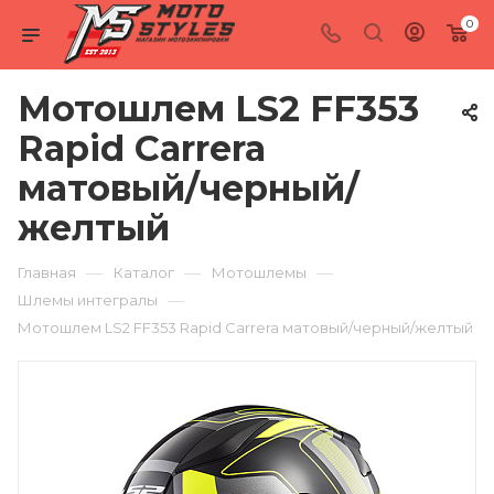
0
Мотошлем LS2 FF353
Rapid Carrera
матовый/черный/
желтый
—
—
—
Главная
Каталог
Мотошлемы
—
Шлемы интегралы
Мотошлем LS2 FF353 Rapid Carrera матовый/черный/желтый