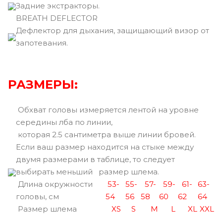
Задние экстракторы.
BREATH DEFLECTOR
Дефлектор для дыхания, защищающий визор от
запотевания.
РАЗМЕРЫ:
Обхват головы измеряется лентой на уровне
середины лба по линии,
которая 2.5 сантиметра выше линии бровей.
Если ваш размер находится на стыке между
двумя размерами в таблице, то следует
выбирать меньший размер шлема.
Длина окружности
53-
55-
57-
59-
61-
63-
головы, см
54
56
58
60
62
64
Размер шлема
XS
S
M
L
XL
XXL