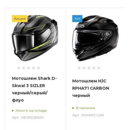
Акция
Хит
Мотошлем Shark D-
Мотошлем HJC
Skwal 3 SIZLER
RPHA71 CARBON
черный/серый/
черный
флуо
В наличии
Много на складе
Арт.: RPHA71-CAR
Арт.: HE0922EKAY