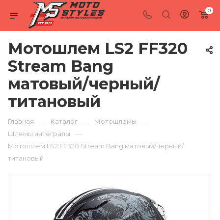
0
Мотошлем LS2 FF320
Stream Bang
матовый/черный/
титановый
—
—
—
Главная
Каталог
Мотошлемы
—
Шлемы интегралы
Мотошлем LS2 FF320 Stream Bang матовый/черный/
титановый