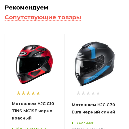
Рекомендуем
Сопутствующие товары
1
Мотошлем HJC C10
Мотошлем HJC C70
TINS MC1SF черно
Eura черный синий
красный
В наличии
Много на складе
Арт.: C70_EUR-MC2SF