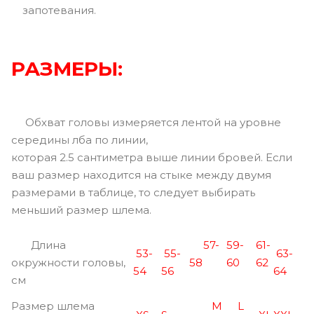
запотевания.
РАЗМЕРЫ:
Обхват головы измеряется лентой на уровне
середины лба по линии,
которая 2.5 сантиметра выше линии бровей. Если
ваш размер находится на стыке между двумя
размерами в таблице, то следует выбирать
меньший размер шлема.
Длина
57-
59-
61-
53-
55-
63-
окружности головы,
58
60
62
54
56
64
см
Размер шлема
M
L