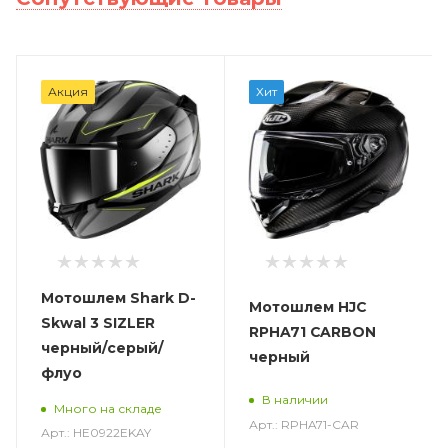
Акция
Хит
Мотошлем Shark D-
Мотошлем HJC
Skwal 3 SIZLER
RPHA71 CARBON
черный/серый/
черный
флуо
В наличии
Много на складе
Арт.: RPHA71-CAR
Арт.: HE0922EKAY