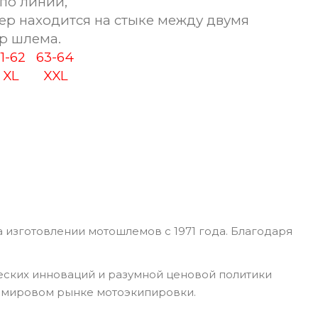
по линии,
ер находится на стыке между двумя
р шлема.
61-62
63-64
XL
XXL
 изготовлении мотошлемов с 1971 года. Благодаря
еских инноваций и разумной ценовой политики
а мировом рынке мотоэкипировки.