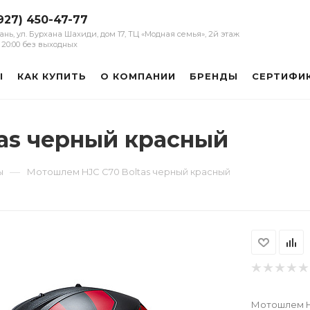
927) 450-47-77
зань, ул. Бурхана Шахиди, дом 17, ТЦ «Модная семья», 2й этаж
 - 20:00 без выходных
Ы
КАК КУПИТЬ
О КОМПАНИИ
БРЕНДЫ
СЕРТИФИ
as черный красный
—
ы
Мотошлем HJC C70 Boltas черный красный
Мотошлем HJ