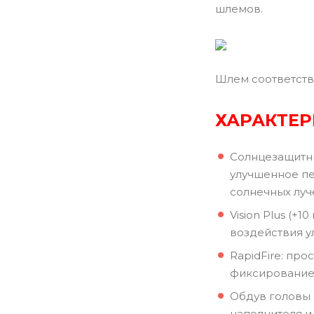
шлемов.
Шлем соответств
ХАРАКТЕ
Солнцезащитны
улучшенное пе
солнечных луч
Vision Plus (+
воздействия у
RapidFire: пр
фиксирование 
Обдув головы 
наполнителя 