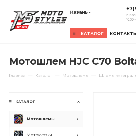
+7(
Казань
г. Ка
10:00
КАТАЛОГ
КОНТАКТ
Мотошлем HJC C70 Bolt
—
—
—
Главная
Каталог
Мотошлемы
Шлемы интеграл
КАТАЛОГ
Мотошлемы
Мотокуртки