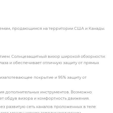
лемам, продающимся на территории США и Канады.
тием. Солнцезащитный визор широкой обзорности:
лаза и обеспечивает отличную защиту от прямых
антизапотевающее покрытие и 95% защиту от
ания дополнительных инструментов. Возможно
ет обдув визора и комфортность движения.
рез развитую сеть каналов проложенных в теле
омисс между низким аэродинамическим