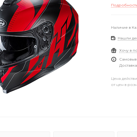
Подробност
Наличие в Ка
Нашли де
Хочу в п
Самовыво
Доставка
Цена действи
от цен в роз