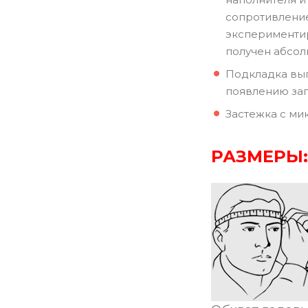
сопротивление
экспериментир
получен абсол
Подкладка вып
появлению зап
Застежка с ми
РАЗМЕРЫ: