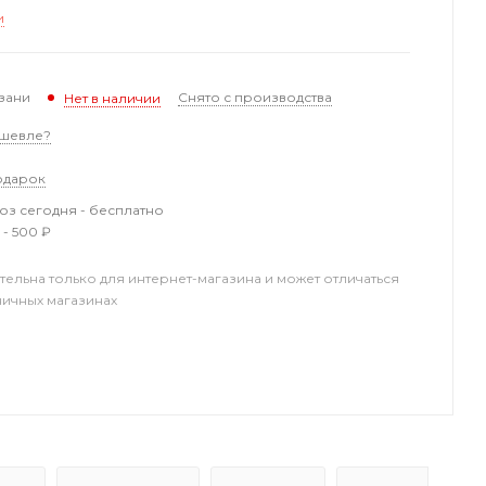
и
зани
Снято с производства
Нет в наличии
шевле?
одарок
з сегодня - бесплатно
 - 500 ₽
тельна только для интернет-магазина и может отличаться
ничных магазинах