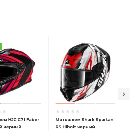
а
ем HJC C71 Faber
Мотошлем Shark Spartan
й черный
RS Hibolt черный