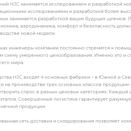
ний HJC занимается исследованием и разработкой но
ационными исследованиями и разработкой более высок
ных занимается разработкой ваших будущих шлемов.
ономика, аэродинамика, комфорт и безопасность долж
водстве новой модели.
тках инженеры компании постоянно стремятся к повыш
ом схему умеренного ценообразования. Именно это и 
сего мира.
ства HJC входят 4 основных фабрики – в Южной и Севе
я на производстве трех основных классов продукции –
етворить спрос в разных ценовых категориях. Каждый 
 этапов. Совершенные логистика гарантирует разумную
онечной продукции.
ванная сеть доставки и складирования позволяет ком