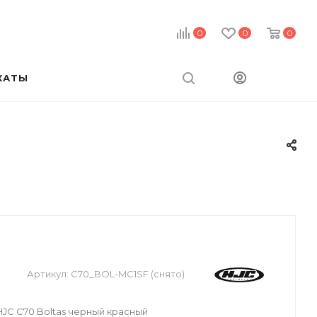
0
0
0
КАТЫ
Артикул:
C70_BOL-MC1SF (снято)
C C70 Boltas черный красный