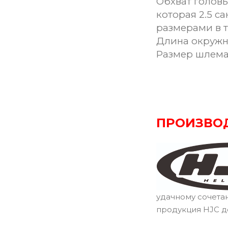
Обхват головы
которая 2.5 с
размерами в 
Длина окружн
Размер шлем
ПРОИЗВО
удачному сочета
продукция HJC д