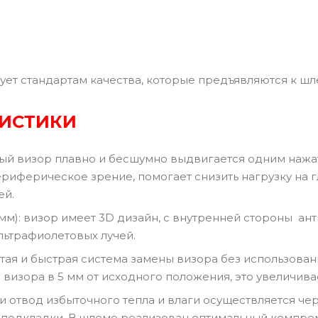
ует стандартам качества, которые предъявляются к ш
РИСТИКИ
й визор плавно и бесшумно выдвигается одним нажа
риферическое зрение, помогает снизить нагрузку на г
ей.
10 мм): визор имеет 3D дизайн, с внутренней стороны 
льтрафиолетовых лучей.
остая и быстрая система замены визора без использов
визора в 5 мм от исходного положения, это увеличива
и отвод избыточного тепла и влаги осуществляется че
и подкладки. В шлеме реализован оптимальный компр