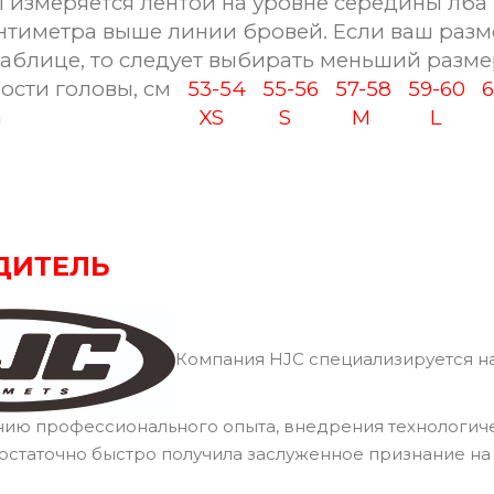
 измеряется лентой на уровне середины лба 
антиметра выше линии бровей. Если ваш разм
таблице, то следует выбирать меньший разме
ости головы, см
53-54
55-56
57-58
59-60
а
XS
S
M
L
ДИТЕЛЬ
Компания HJC специализируется на
нию профессионального опыта, внедрения технологич
остаточно быстро получила заслуженное признание н