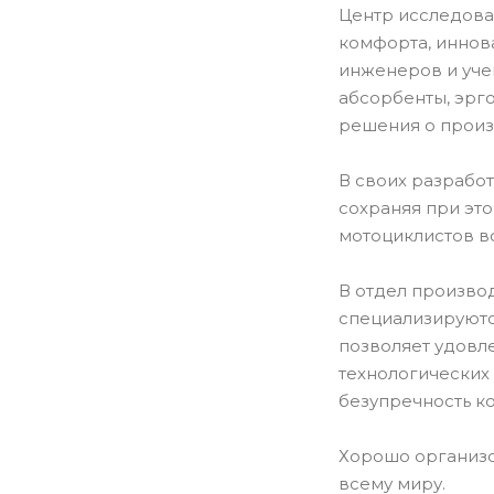
Центр исследова
комфорта, иннов
инженеров и уче
абсорбенты, эрг
решения о произ
В своих разрабо
сохраняя при эт
мотоциклистов в
В отдел производ
специализируютс
позволяет удовл
технологических
безупречность к
Хорошо организо
всему миру.