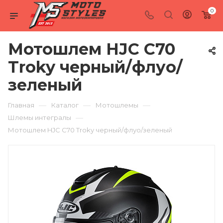
0
Мотошлем HJC C70
Troky черный/флуо/
зеленый
—
—
—
Главная
Каталог
Мотошлемы
—
Шлемы интегралы
Мотошлем HJC C70 Troky черный/флуо/зеленый