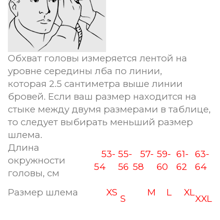
Обхват головы измеряется лентой на
уровне середины лба по линии,
которая 2.5 сантиметра выше линии
бровей. Если ваш размер находится на
стыке между двумя размерами в таблице,
то следует выбирать меньший размер
шлема.
Длина
53-
55-
57-
59-
61-
63-
окружности
54
56
58
60
62
64
головы, см
Размер шлема
XS
M
L
XL
S
XXL