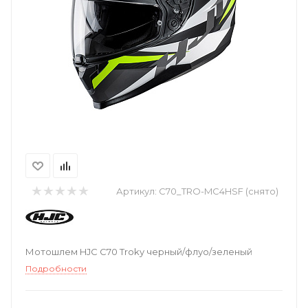
Артикул:
C70_TRO-MC4HSF (снято)
Мотошлем HJC C70 Troky черный/флуо/зеленый
Подробности