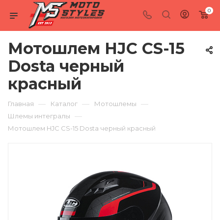
0
Мотошлем HJC CS-15
Dosta черный
красный
—
—
—
Главная
Каталог
Мотошлемы
—
Шлемы интегралы
Мотошлем HJC CS-15 Dosta черный красный