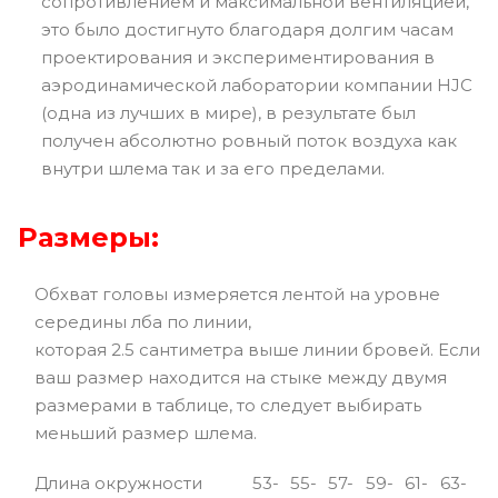
сопротивлением и максимальной вентиляцией,
это было достигнуто благодаря долгим часам
проектирования и экспериментирования в
аэродинамической лаборатории компании HJC
(одна из лучших в мире), в результате был
получен абсолютно ровный поток воздуха как
внутри шлема так и за его пределами.
Размеры:
Обхват головы измеряется лентой на уровне
середины лба по линии,
которая 2.5 сантиметра выше линии бровей. Если
ваш размер находится на стыке между двумя
размерами в таблице, то следует выбирать
меньший размер шлема.
Длина окружности
53-
55-
57-
59-
61-
63-