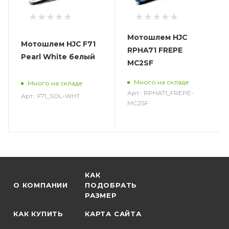
Мотошлем HJC
Мотошлем HJC F71
RPHA71 FREPE
Pearl White белый
MC2SF
Много на складе
Много на складе
Арт.: RPHA71_FREPE-
Арт.: F71_SOL-WHT
MC2SF
КАК
О КОМПАНИИ
ПОДОБРАТЬ
РАЗМЕР
КАК КУПИТЬ
КАРТА САЙТА