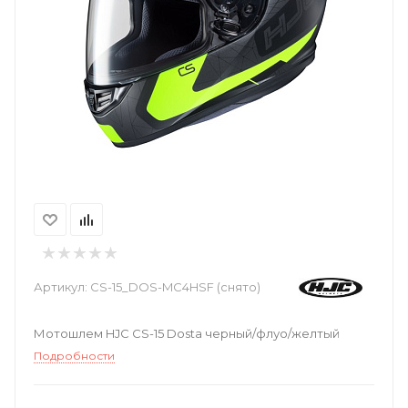
Артикул:
CS-15_DOS-MC4HSF (снято)
Мотошлем HJC CS-15 Dosta черный/флуо/желтый
Подробности