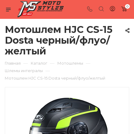
0
Мотошлем HJC CS-15
Dosta черный/флуо/
желтый
—
—
—
Главная
Каталог
Мотошлемы
—
Шлемы интегралы
Мотошлем HJC CS-15 Dosta черный/флуо/желтый