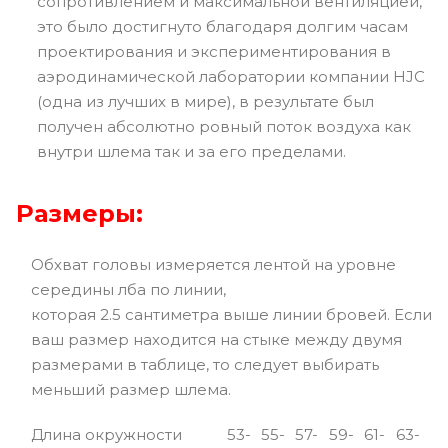
сопротивлением и максимальной вентиляцией,
это было достигнуто благодаря долгим часам
проектирования и экспериментирования в
аэродинамической лаборатории компании HJC
(одна из лучших в мире), в результате был
получен абсолютно ровный поток воздуха как
внутри шлема так и за его пределами.
Размеры:
Обхват головы измеряется лентой на уровне
середины лба по линии,
которая 2.5 сантиметра выше линии бровей. Если
ваш размер находится на стыке между двумя
размерами в таблице, то следует выбирать
меньший размер шлема.
Длина окружности
53-
55-
57-
59-
61-
63-