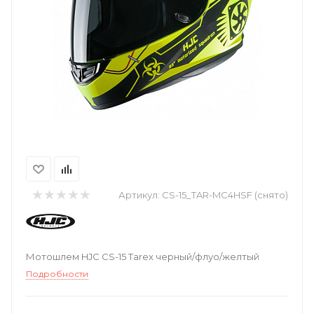
Артикул:
CS-15_TAR-MC4HSF (снято)
Мотошлем HJC CS-15 Tarex черный/флуо/желтый
Подробности