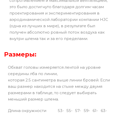
сопротивлением и максимальной вентиляцией,
это было достигнуто благодаря долгим часам
проектирования и экспериментирования в
аэродинамической лаборатории компании HJC
(одна из лучших в мире), в результате был
получен абсолютно ровный поток воздуха как
внутри шлема так и за его пределами.
Размеры:
Обхват головы измеряется лентой на уровне
середины лба по линии,
которая 2.5 сантиметра выше линии бровей. Если
ваш размер находится на стыке между двумя
размерами в таблице, то следует выбирать
меньший размер шлема.
Длина окружности
53-
55-
57-
59-
61-
63-