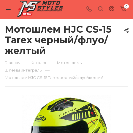
0
Мотошлем HJC CS-15
Tarex черный/флуо/
желтый
—
—
—
Главная
Каталог
Мотошлемы
—
Шлемы интегралы
Мотошлем HJC CS-15 Tarex черный/флуо/желтый