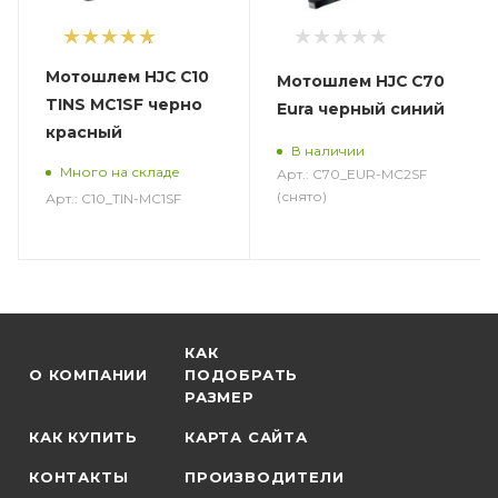
1
Мотошлем HJC C10
Мотошлем HJC C70
TINS MC1SF черно
Eura черный синий
красный
В наличии
Много на складе
Арт.: C70_EUR-MC2SF
(снято)
Арт.: C10_TIN-MC1SF
КАК
О КОМПАНИИ
ПОДОБРАТЬ
РАЗМЕР
КАК КУПИТЬ
КАРТА САЙТА
КОНТАКТЫ
ПРОИЗВОДИТЕЛИ