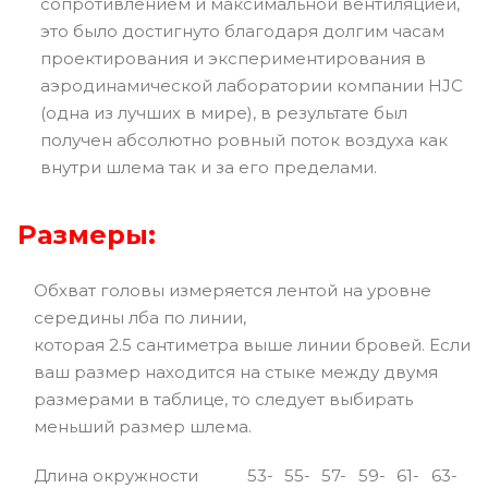
сопротивлением и максимальной вентиляцией,
это было достигнуто благодаря долгим часам
проектирования и экспериментирования в
аэродинамической лаборатории компании HJC
(одна из лучших в мире), в результате был
получен абсолютно ровный поток воздуха как
внутри шлема так и за его пределами.
Размеры:
Обхват головы измеряется лентой на уровне
середины лба по линии,
которая 2.5 сантиметра выше линии бровей. Если
ваш размер находится на стыке между двумя
размерами в таблице, то следует выбирать
меньший размер шлема.
Длина окружности
53-
55-
57-
59-
61-
63-