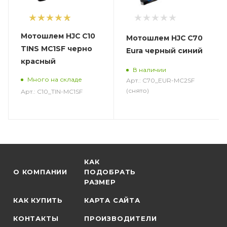
1
Мотошлем HJC C10
Мотошлем HJC C70
TINS MC1SF черно
Eura черный синий
красный
В наличии
Много на складе
Арт.: C70_EUR-MC2SF
(снято)
Арт.: C10_TIN-MC1SF
КАК
О КОМПАНИИ
ПОДОБРАТЬ
РАЗМЕР
КАК КУПИТЬ
КАРТА САЙТА
КОНТАКТЫ
ПРОИЗВОДИТЕЛИ