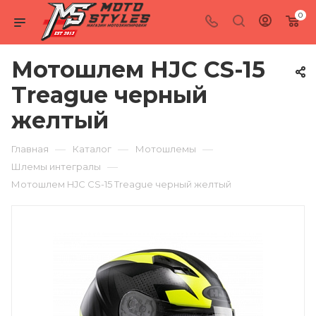
0
Мотошлем HJC CS-15
Treague черный
желтый
—
—
—
Главная
Каталог
Мотошлемы
—
Шлемы интегралы
Мотошлем HJC CS-15 Treague черный желтый