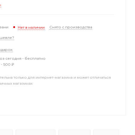
и
зани
Снято с производства
Нет в наличии
шевле?
одарок
з сегодня - бесплатно
 - 500 ₽
тельна только для интернет-магазина и может отличаться
ничных магазинах