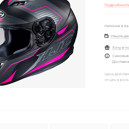
Подробност
Наличие в Ка
Нашли де
Хочу в п
Самовыво
Доставка
Цена действи
от цен в роз