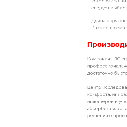
которая 2.5 са
следует выбир
Длина окружнос
Размер шлема
Производи
Компания HJC сп
профессионально
достаточно быст
Центр исследова
комфорта, иннов
инженеров и уче
абсорбенты, эрг
решения о произ