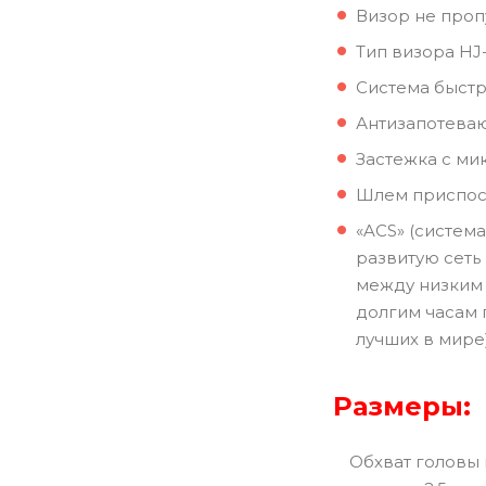
Визор не проп
Тип визора HJ-
Система быстр
Антизапотева
Застежка с ми
Шлем приспос
«ACS» (систем
развитую сеть
между низким 
долгим часам 
лучших в мире)
Размеры:
Обхват головы 