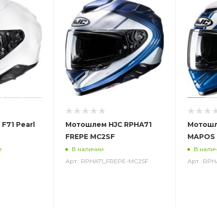
F71 Pearl
Мотошлем HJC RPHA71
Мотошл
FREPE MC2SF
MAPOS 
е
В наличии
В нали
Арт.: RPHA71_FREPE-MC2SF
Арт.: RP