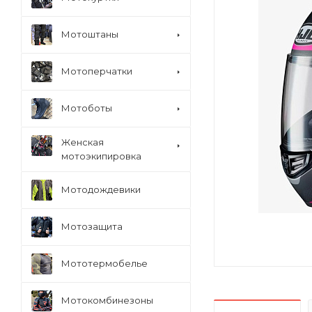
Мотоштаны
Мотоперчатки
Мотоботы
Женская
мотоэкипировка
Мотодождевики
Мотозащита
Мототермобелье
Мотокомбинезоны