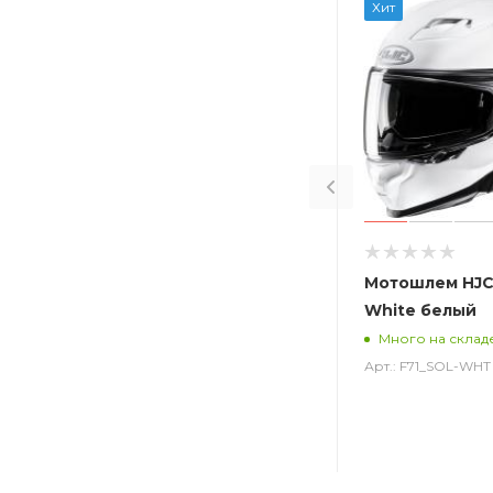
Хит
Мотошлем HJC 
White белый
Много на склад
Арт.: F71_SOL-WHT