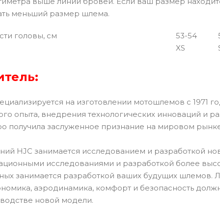
нтиметра выше линии бровей. Если ваш размер находит
ать меньший размер шлема.
ти головы, см
53-54
XS
тель:
ециализируется на изготовлении мотошлемов с 1971 го
го опыта, внедрения технологических инноваций и р
ро получила заслуженное признание на мировом рынк
ний HJC занимается исследованием и разработкой но
ационными исследованиями и разработкой более высок
ных занимается разработкой ваших будущих шлемов.
ономика, аэродинамика, комфорт и безопасность долж
водстве новой модели.