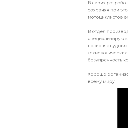
В своих разрабо
сохраняя при эт
мотоциклистов в
В отдел производ
специализируютс
позволяет удовл
технологических
безупречность к
Хорошо организо
всему миру.