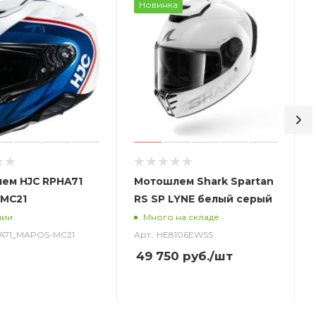
Новинка
ем HJC RPHA71
Мотошлем Shark Spartan
MC21
RS SP LYNE белый серый
чии
Много на складе
HA71_MAPOS-MC21
Арт.: HE8106EWSS
49 750
руб.
/шт