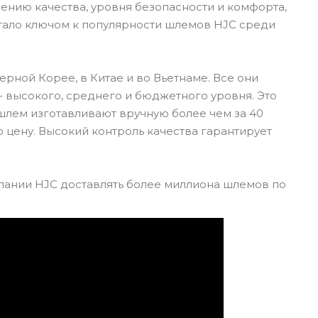
ению качества, уровня безопасности и комфорта,
стало ключом к популярности шлемов HJC среди
рной Корее, в Китае и во Вьетнаме. Все они
 высокого, среднего и бюджетного уровня. Это
шлем изготавливают вручную более чем за 40
 цену. Высокий контроль качества гарантирует
пании HJC доставлять более миллиона шлемов по