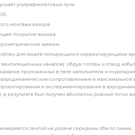
ускает ультрафиолетовые лучи.
05.
ого монтажа визора.
ющее покрытие визора.
крометрическим замком.
облен для людей пользующихся корректирующими зре
а вентиляционных каналов): обдув головы и отвод избы
 каналов проложенных в теле наполнителя и подкладк
аэродинамическим сопротивлением и максимальной ве
проектирования и экспериментирования в аэродинами
, в результате был получен абсолютно ровный поток во
измеряется лентой на уровне середины лба по линии,