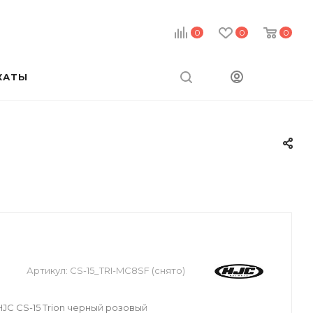
0
0
0
КАТЫ
Артикул:
CS-15_TRI-MC8SF (снято)
C CS-15 Trion черный розовый