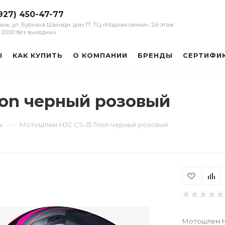
927) 450-47-77
зань, ул. Бурхана Шахиди, дом 17, ТЦ «Модная семья», 2й этаж
 - 20:00 без выходных
Ы
КАК КУПИТЬ
О КОМПАНИИ
БРЕНДЫ
СЕРТИФИ
ion черный розовый
—
ы
Мотошлем HJC CS-15 Trion черный розовый
Мотошлем HJ