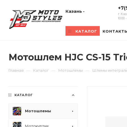
+7(
Казань
г. Ка
10:00
КАТАЛОГ
КОНТАКТ
Мотошлем HJC CS-15 Tr
—
—
—
Главная
Каталог
Мотошлемы
Шлемы интеграл
КАТАЛОГ
Мотошлемы
Мотокуртки