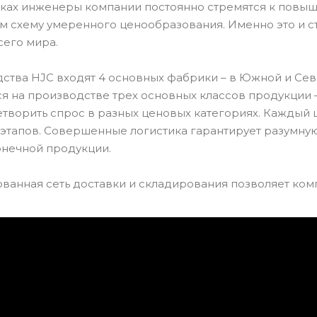
тках инженеры компании постоянно стремятся к повыш
ом схему умеренного ценообразования. Именно это и 
сего мира.
ства HJC входят 4 основных фабрики – в Южной и Севе
я на производстве трех основных классов продукции –
етворить спрос в разных ценовых категориях. Каждый 
 этапов. Совершенные логистика гарантирует разумную
онечной продукции.
ванная сеть доставки и складирования позволяет ком