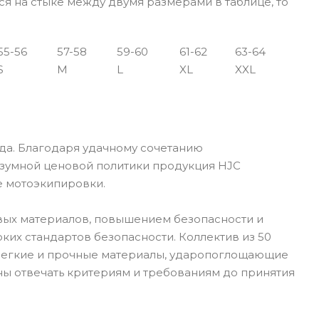
ся на стыке между двумя размерами в таблице, то
55-56
57-58
59-60
61-62
63-64
S
M
L
XL
XXL
да. Благодаря удачному сочетанию
азумной ценовой политики продукция HJC
е мотоэкипировки.
вых материалов, повышением безопасности и
их стандартов безопасности. Коллектив из 50
 Легкие и прочные материалы, ударопоглощающие
ны отвечать критериям и требованиям до принятия