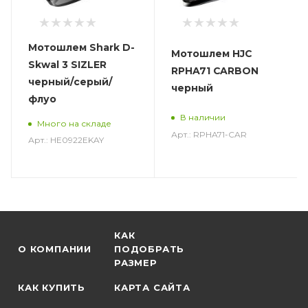
Мотошлем Shark D-
Мотошлем HJC
Skwal 3 SIZLER
RPHA71 CARBON
черный/серый/
черный
флуо
В наличии
Много на складе
Арт.: RPHA71-CAR
Арт.: HE0922EKAY
КАК
О КОМПАНИИ
ПОДОБРАТЬ
РАЗМЕР
КАК КУПИТЬ
КАРТА САЙТА