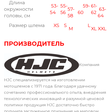
Длина
53-
55-
59-
61-
окружности
57-
63-
54
56
60
62
головы, см
58
64
Размер шлема
XS
S
L
M
XL
XXL
ПРОИЗВОДИТЕЛЬ
Компания
HJC специализируется на изготовлении
мотошлемов с 1971 года. Благодаря удачному
сочетанию профессионального опыта, внедрения
технологических инноваций и разумной ценовой
политики продукция HJC достаточно быстро
получила заслуженное признание на мировом