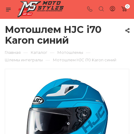
0
Мотошлем HJC i70
Karon синий
—
—
—
Главная
Каталог
Мотошлемы
—
Шлемы интегралы
Мотошлем HJC i70 Karon синий