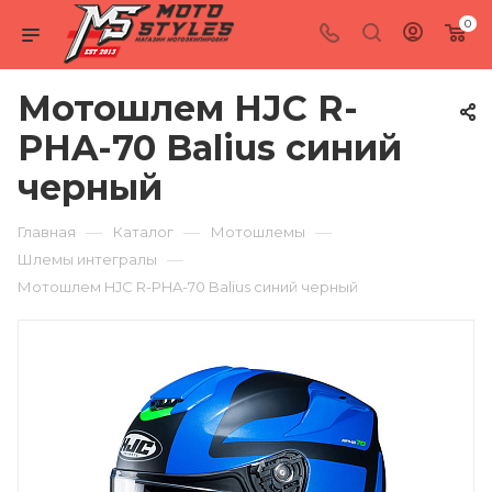
0
Мотошлем HJC R-
PHA-70 Balius синий
черный
—
—
—
Главная
Каталог
Мотошлемы
—
Шлемы интегралы
Мотошлем HJC R-PHA-70 Balius синий черный