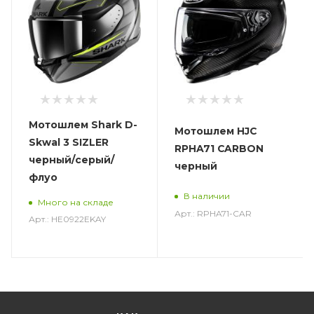
Мотошлем Shark D-
Мотошлем HJC
Skwal 3 SIZLER
RPHA71 CARBON
черный/серый/
черный
флуо
В наличии
Много на складе
Арт.: RPHA71-CAR
Арт.: HE0922EKAY