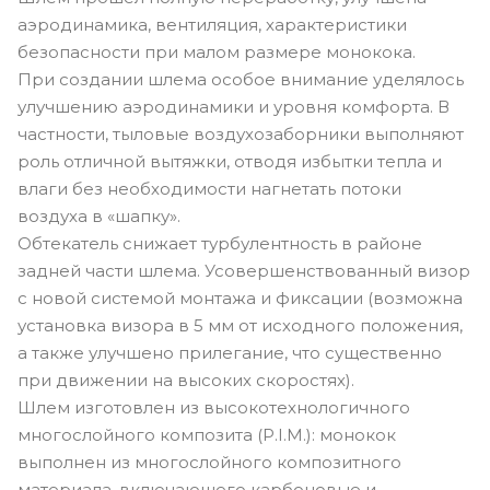
аэродинамика, вентиляция, характеристики
безопасности при малом размере монокока.
При создании шлема особое внимание уделялось
улучшению аэродинамики и уровня комфорта. В
частности, тыловые воздухозаборники выполняют
роль отличной вытяжки, отводя избытки тепла и
влаги без необходимости нагнетать потоки
воздуха в «шапку».
Обтекатель снижает турбулентность в районе
задней части шлема. Усовершенствованный визор
с новой системой монтажа и фиксации (возможна
установка визора в 5 мм от исходного положения,
а также улучшено прилегание, что существенно
при движении на высоких скоростях).
Шлем изготовлен из высокотехнологичного
многослойного композита (P.I.M.): монокок
выполнен из многослойного композитного
материала, включающего карбоновые и