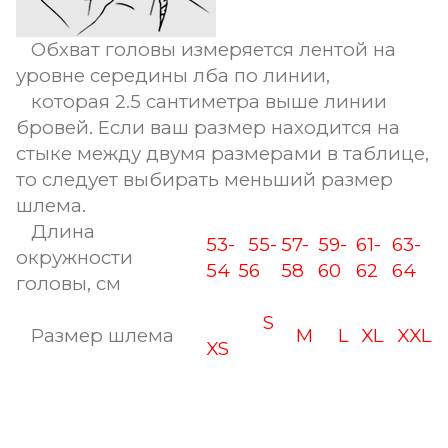
Обхват головы измеряется лентой на
уровне середины лба по линии,
которая 2.5 сантиметра выше линии
бровей. Если ваш размер находится на
стыке между двумя размерами в таблице,
то следует выбирать меньший размер
шлема.
Длина
53-
55-
57-
59-
61-
63-
окружности
54
56
58
60
62
64
головы, см
S
Размер шлема
M
L
XL
XXL
XS