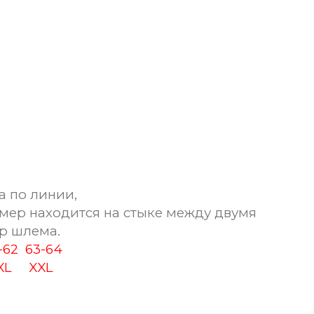
а по линии,
мер находится на стыке между двумя
р шлема.
1-62
63-64
XL
XXL