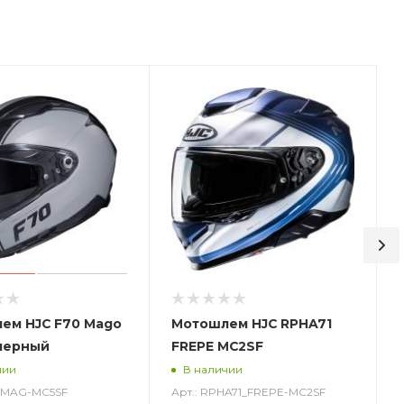
ем HJC F70 Mago
Мотошлем HJC RPHA71
черный
FREPE MC2SF
чии
В наличии
0_MAG-MC5SF
Арт.: RPHA71_FREPE-MC2SF