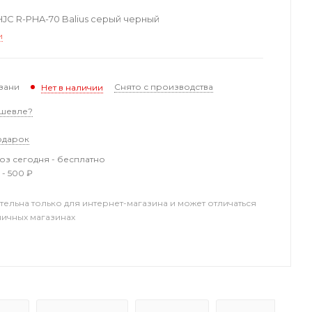
C R-PHA-70 Balius серый черный
и
зани
Снято с производства
Нет в наличии
шевле?
одарок
з сегодня - бесплатно
 - 500 ₽
тельна только для интернет-магазина и может отличаться
ничных магазинах