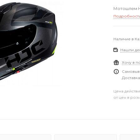
Мотошлем HJ
Подробност
Наличие в Ка
Нашли де
Хочу в п
Самовыво
Доставка
Цена действи
от цен в роз