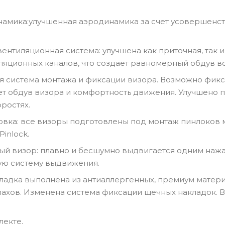
намика:улучшенная аэродинамика за счет усовершенс
ентиляционная система: улучшена как приточная, так 
ляционных каналов, что создает равномерный обдув в
вая система монтажа и фиксации визора. Возможно фик
ет обдув визора и комфортность движения. Улучшено 
ростях.
товка: все визоры подготовлены под монтаж пинлоков м
inlock.
й визор: плавно и бесшумно выдвигается одним нажа
ую систему выдвижения.
дкладка выполнена из антиаллергенных, премиум матер
ахов. Изменена система фиксации щечных накладок. 
лекте.