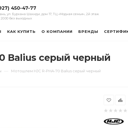
927) 450-47-77
зань, ул. Бурхана Шахиди, дом 17, ТЦ «Модная семья», 2й этаж
 - 20:00 без выходных
Ы
КАК КУПИТЬ
О КОМПАНИИ
БРЕНДЫ
СЕРТИФИ
 Balius серый черный
—
ы
Мотошлем HJC R-PHA-70 Balius серый черный