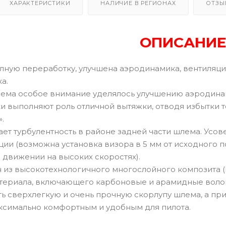
ХАРАКТЕРИСТИКИ
НАЛИЧИЕ В РЕГИОНАХ
ОТЗЫ
ОПИСАНИЕ
ную переработку, улучшена аэродинамика, вентиляция
а.
ема особое внимание уделялось улучшению аэродинами
 выполняют роль отличной вытяжки, отводя избытки т
.
ает турбулентность в районе задней части шлема. Усо
ии (возможна установка визора в 5 мм от исходного п
 движении на высоких скоростях).
 из высокотехнологичного многослойного композита (P
териала, включающего карбоновые и арамидные волокн
ть сверхлегкую и очень прочную скорлупу шлема, а п
ксимально комфортным и удобным для пилота.