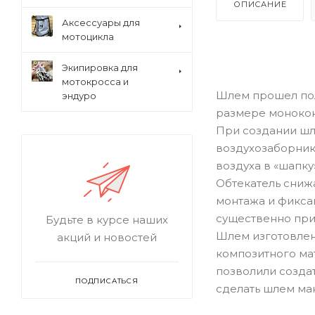
ОПИСАНИЕ
Аксессуары для
мотоцикла
Экипировка для
мотокросса и
Шлем прошел пол
эндуро
размере монокок
При создании шл
воздухозаборники
воздуха в «шапку»
Обтекатель сниж
монтажа и фиксац
существенно при
Будьте в курсе наших
Шлем изготовлен
акций и новостей
композитного ма
позволили созда
ПОДПИСАТЬСЯ
сделать шлем ма