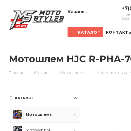
+7(
Казань
г. Ка
10:00
КАТАЛОГ
КОНТАКТ
Мотошлем HJC R-PHA-70
—
—
—
Главная
Каталог
Мотошлемы
Шлемы интеграл
КАТАЛОГ
Мотошлемы
Мотокуртки