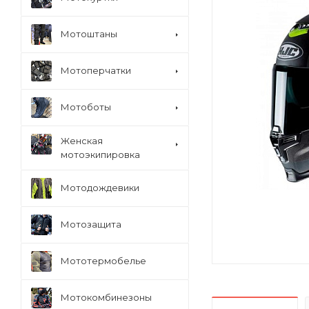
Мотоштаны
Мотоперчатки
Мотоботы
Женская
мотоэкипировка
Мотодождевики
Мотозащита
Мототермобелье
Мотокомбинезоны