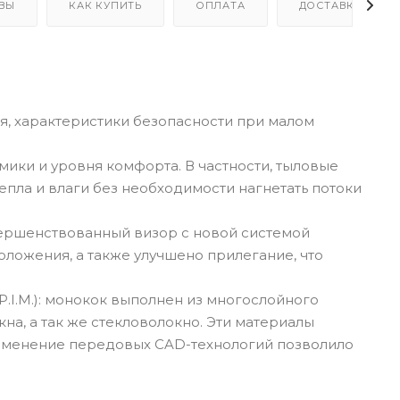
ВЫ
КАК КУПИТЬ
ОПЛАТА
ДОСТАВКА
, характеристики безопасности при малом
ки и уровня комфорта. В частности, тыловые
епла и влаги без необходимости нагнетать потоки
вершенствованный визор с новой системой
оложения, а также улучшено прилегание, что
.I.M.): монокок выполнен из многослойного
а, а так же стекловолокно. Эти материалы
рименение передовых CAD-технологий позволило