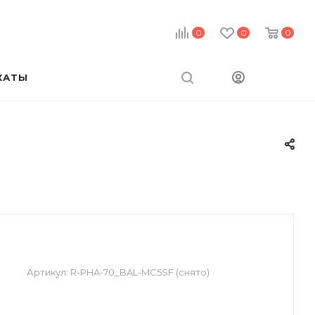
0
0
0
КАТЫ
Артикул:
R-PHA-70_BAL-MC5SF (снято)