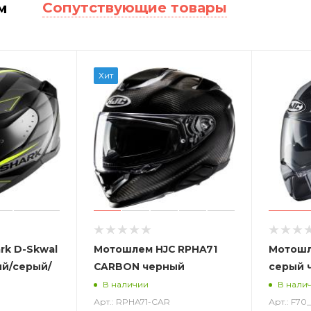
Сопутствующие товары
м
Хит
rk D-Skwal
Мотошлем HJC RPHA71
Мотошл
ый/серый/
CARBON черный
серый 
В наличии
В нали
Арт.: RPHA71-CAR
Арт.: F7