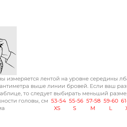
ы измеряется лентой на уровне середины лб
сантиметра выше линии бровей. Если ваш раз
таблице, то следует выбирать меньший разме
ности головы, см
53-54
55-56
57-58
59-60
6
ма
XS
S
M
L