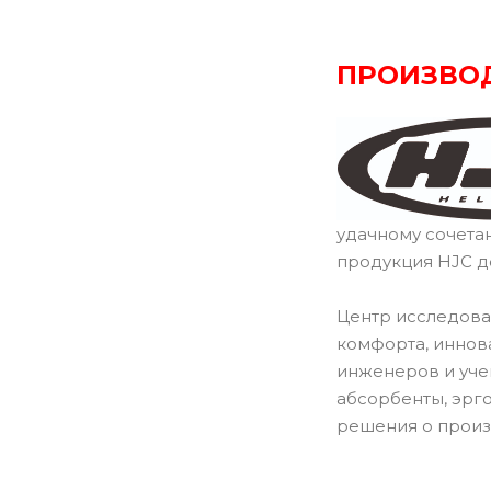
ПРОИЗВО
удачному сочета
продукция HJC д
Центр исследова
комфорта, иннов
инженеров и уче
абсорбенты, эрг
решения о произ