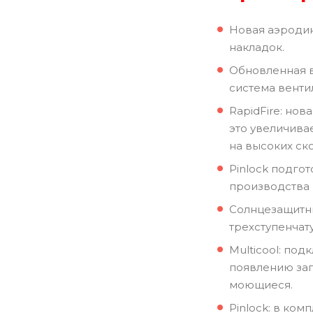
Новая аэроди
накладок.
Обновленная в
система венти
RapidFire: но
это увеличива
на высоких ско
Pinlock подго
производства P
Солнцезащитны
трехступенчат
Multicool: по
появлению зап
моющиеся.
Pinlock: в комп