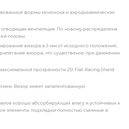
твованной формы монокока и аэродинамических
и отводящая вентиляция. По новому распределена
сей головы.
сирование визора в 5 мм от исходного положения,
прилегание визора, что существенно при движении
аксимальной прозрачности 2D Flat-Racing Shield
тием. Визор имеет запатентованную
иалов хорошо абсорбирующих влагу и устойчивых к
Все элементы подкладки полностью съемные и