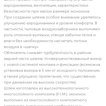
аэродинамика, вентиляция, характеристики
безопасности при малом размере монокока.
При создании шлема особое внимание уделялось
улучшению аэродинамики и уровня комфорта. В
частности, тыловые воздухозаборники выполняют
роль отличной вытяжки, отводя избытки тепла и
влаги без необходимости нагнетать потоки
воздуха в «шапку».
Обтекатель снижает турбулентность в районе
задней части шлема. Усовершенствованный визор
с новой системой монтажа и фиксации (возможна
установка визора в 5 мм от исходного положения,
а также улучшено прилегание, что существенно
при движении на высоких скоростях).
Шлем изготовлен из высокотехнологичного
многослойного композита (P.I.M.): монокок
выполнен из многослойного композитного
материала, включающего карбоновые и