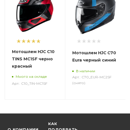
1
Мотошлем HJC C10
Мотошлем HJC C70
TINS MC1SF черно
Eura черный синий
красный
В наличии
Много на складе
Арт.: C70_EUR-MC2SF
(снято)
Арт.: C10_TIN-MC1SF
КАК
О КОМПАНИИ
ПОДОБРАТЬ