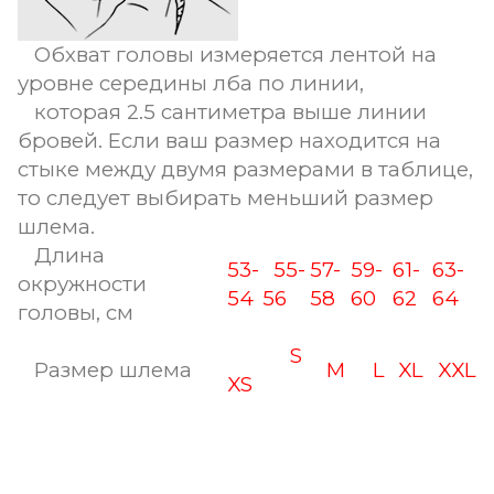
Обхват головы измеряется лентой на
уровне середины лба по линии,
которая 2.5 сантиметра выше линии
бровей. Если ваш размер находится на
стыке между двумя размерами в таблице,
то следует выбирать меньший размер
шлема.
Длина
53-
55-
57-
59-
61-
63-
окружности
54
56
58
60
62
64
головы, см
S
Размер шлема
M
L
XL
XXL
XS