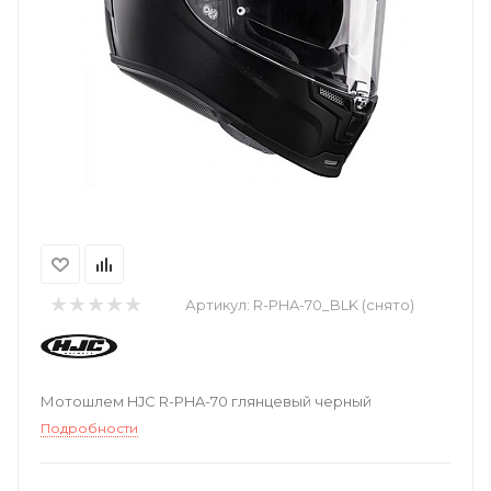
Артикул:
R-PHA-70_BLK (снято)
Мотошлем HJC R-PHA-70 глянцевый черный
Подробности