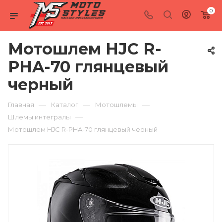
0
Мотошлем HJC R-
PHA-70 глянцевый
черный
—
—
—
Главная
Каталог
Мотошлемы
—
Шлемы интегралы
Мотошлем HJC R-PHA-70 глянцевый черный